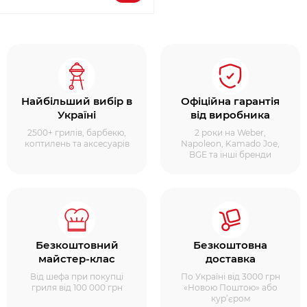
Найбільший вибір в
Офіційна гарантія
Україні
від виробника
2500+ грилів, барбекю,
2 роки на Weber,
коптилень та аксесуарів
Napoleon, Kamado Joe,
BGE та інші бренди
Безкоштовний
Безкоштовна
майстер-клас
доставка
Від шефа при покупці
По Україні від 3000 грн
гриля від 100 000 грн
«Новою Поштою» або
кур’єром