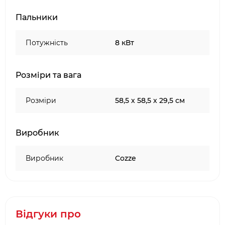
конектор
Редуктор:
не входить у комплект
Пальники
Пальник:
U-подібний із нержавіючої сталі
SS409
Потужність
8 кВт
Сертифікація:
LFGB — відповідність
стандартам харчової безпечності ЄС
Колір:
чорний
Розміри та вага
Кому підійде ця піч:
Розміри
58,5 х 58,5 х 29,5 см
Для приватного будинку, дачі або тераси
Для любителів автентичної італійської піци
Для великих компаній та сімей
Виробник
Для тих, хто цінує швидке приготування без
використання електрики
Виробник
Cozze
Важливо врахувати:
Для роботи потрібен окремий газовий
балон та регулятор.
Відгуки про
Піч працює на дуже високих температурах,