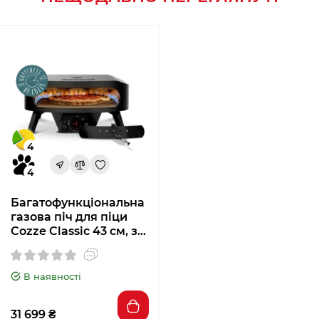
4
4
Багатофункціональна
газова піч для піци
Cozze Classic 43 см, з
поворотним каменем,
Black Edition 90437
В наявності
31 699 ₴