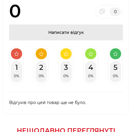
тому необхідно дотримуватись правил
0
безпеки.
0
Через великі розміри моделі необхідно
достатньо місця для встановлення.
Написати відгук
1
2
3
4
5
0%
0%
0%
0%
0%
Відгуків про цей товар ще не було.
НЕЩОДАВНО ПЕРЕГЛЯНУТІ