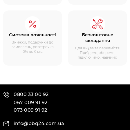
Система лояльності
Безкоштовне
складання
Знижки, подарунки до
замовлень, розстрочка
Для Києва та передмістя.
0% до 6 міс
Приїдемо, зберемо,
підключимо, навчимо
0800 33 00 92
067 009 91 92
073 009 91 92
info@bbq24.com.ua