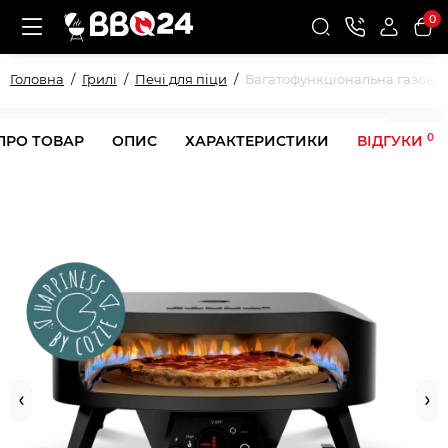
0
Головна
Грилі
Печі для піци
Багатофункціональна газова пі
0
ПРО ТОВАР
ОПИС
ХАРАКТЕРИСТИКИ
ВІДГУКИ