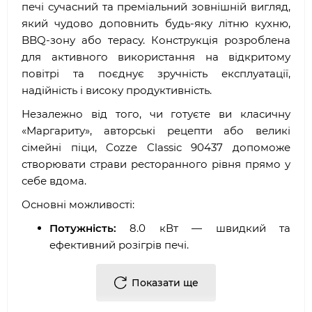
печі сучасний та преміальний зовнішній вигляд,
який чудово доповнить будь-яку літню кухню,
BBQ-зону або терасу. Конструкція розроблена
для активного використання на відкритому
повітрі та поєднує зручність експлуатації,
надійність і високу продуктивність.
Незалежно від того, чи готуєте ви класичну
«Маргариту», авторські рецепти або великі
сімейні піци, Cozze Classic 90437 допоможе
створювати страви ресторанного рівня прямо у
себе вдома.
Основні можливості:
Потужність:
8.0 кВт — швидкий та
ефективний розігрів печі.
Максимальна температура:
до 610°C —
ідеально для приготування неаполітанської
Показати ще
піци.
Час випікання:
приблизно 2 хвилини