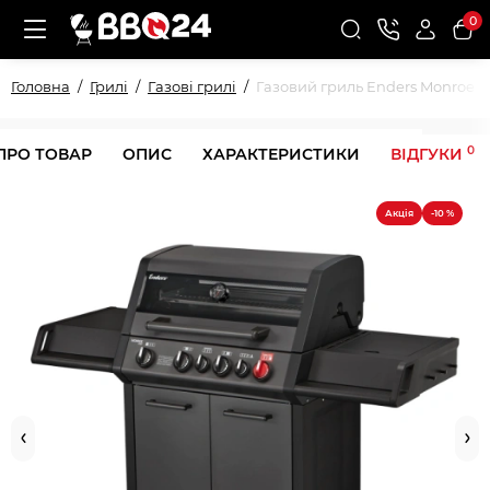
0
Головна
Грилі
Газові грилі
Газовий гриль Enders Monroe Pr
0
ПРО ТОВАР
ОПИС
ХАРАКТЕРИСТИКИ
ВІДГУКИ
Акція
-10 %