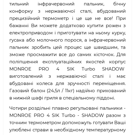
тильний інфрачервоний пальник, бічну
конфорку з нержавіючої сталі, вбудований
прецизійний термометр і це ще не все! При
бажанні Ви можете додатково купити рожен з
електроприводом і приготувати на ньому курку,
гусака або молочного порося, а інфрачервоний
пальник зробить цей процес ще швидшим, та
зможе просмажити все до самих кісточок. Для
поліпшення експлуатаційних якостей корпус
MONROE PRO 4 SIK Turbo SHADOW
виготовлений з нержавіючої сталі і має
вбудовані колеса для зручності переміщення.
Газовий балон (24,5л / 11кг) надійно прихований
в нижній шафі гриля в спеціальному піддоні.
Чотири роздільні плавно регульовані пальники -
MONROE PRO 4 SIK Turbo - SHADOW разом з
точним термометром допоможуть готувати Ваші
улюблені страви в необхідному температурному