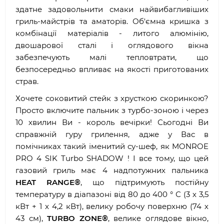
здатне задовольнити смаки найвибагливіших
гриль-майстрів та аматорів. Об'ємна кришка з
комбінації матеріалів - литого алюмінію,
двошарової сталі і оглядового вікна
забезпечують малі тепловтрати, що
безпосередньо впливає на якості приготованих
страв.
Хочете соковитий стейк з хрусткою скоринкою?
Просто включите пальник з турбо-зоною і через
10 хвилин Ви - король вечірки! Сьогодні Ви
справжній гуру грилення, адже у Вас в
помічниках такий іменитий су-шеф, як MONROE
PRO 4 SIK Turbo SHADOW ! І все тому, що цей
газовий гриль має 4 надпотужних пальника
HEAT RANGE®
, що підтримують постійну
температуру в діапазоні від 80 до 400 ° С (3 х 3,5
кВт + 1 x 4,2 кВт), велику робочу поверхню (74 х
43 см),
TURBO ZONE®
, велике оглядове вікно,