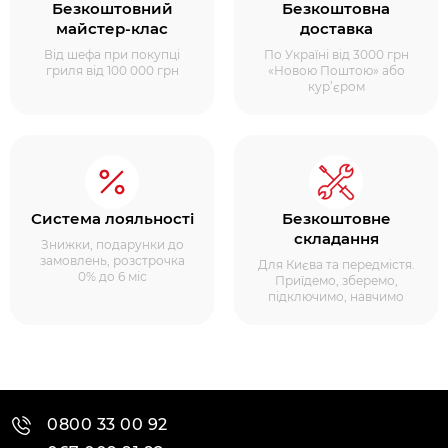
Безкоштовний
Безкоштовна
майстер-клас
доставка
Від шефа при покупці
По Україні від 3000 грн
гриля від 100 000 грн
«Новою Поштою» або
кур’єром
Система лояльності
Безкоштовне
складання
Знижки, подарунки до
замовлень, розстрочка
Для Києва та передмістя.
0% до 6 міс
Приїдемо, зберемо,
підключимо, навчимо
0800 33 00 92