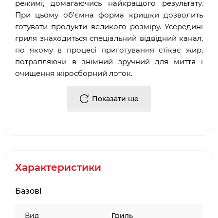
режимі, домагаючись найкращого результату.
При цьому об'ємна форма кришки дозволить
готувати продукти великого розміру. Усередині
гриля знаходиться спеціальний відвідний канал,
по якому в процесі приготування стікає жир,
потрапляючи в знімний зручний для миття і
очищення жіросборний лоток.
Надійні системи п'єзопідпала, вбудовані в
Показати ще
ергономічні регулятори подачі газу,
забезпечують моментальну готовність гриля до
роботи, а запатентована технологія економії
газу EGS (Enders Economic Gas System)
допоможе Вам розумно його витрачати. Всі
функції гриля MONROE PRO 4 SIK Turbo
Характеристики
SHADOW, в поєднанні зі зручною робочої
висотою (90 см), зроблять процес грилення
Базові
справжнім задоволенням!
Не забудьте обзавестися фірмовими
Вид
Гриль