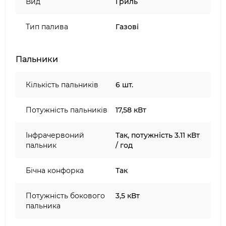
Вид
Гриль
інтегрований в регулювальний вентиль
Дві підсвічування ручок Grill Out
Тип палива
Газові
Решітки для гриля з високоякісної сталі з
товщиною стрижнів 9 мм
Смуги жарочної решітки для збереження
Пальники
смаку та аромату (Weber Flavorizer Bars) з
високоякісної сталі
Кількість пальників
6 шт.
Дві робочі поверхні з нержавіючої сталі
Шість гачків для столових приладів
Потужність пальників
17,58 кВт
Хромовані ручки з литого алюмінію Чотири
високоякісних направляючих ролика, два з
Інфрачервоний
Так, потужність 3.11 кВт
яких - з фіксатором
пальник
/ год
Закривається нижній шафка з чорними
дверцями
Бічна конфорка
Так
Колір - чорний
Поверхня гриля - 80,5х49 см
Потужність бокового
3,5 кВт
пальника