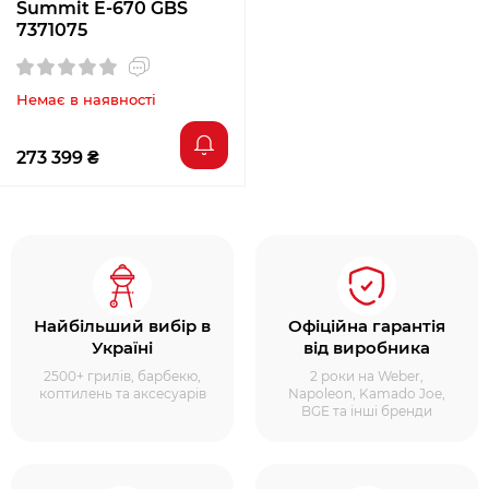
Summit E-670 GBS
7371075
Немає в наявності
273 399 ₴
Найбільший вибір в
Офіційна гарантія
Україні
від виробника
2500+ грилів, барбекю,
2 роки на Weber,
коптилень та аксесуарів
Napoleon, Kamado Joe,
BGE та інші бренди