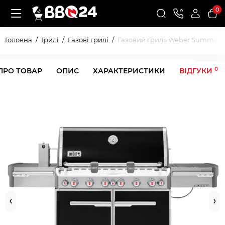
0
Головна
Грилі
Газові грилі
Газовий гриль Weber Summit E
0
ПРО ТОВАР
ОПИС
ХАРАКТЕРИСТИКИ
ВІДГУКИ