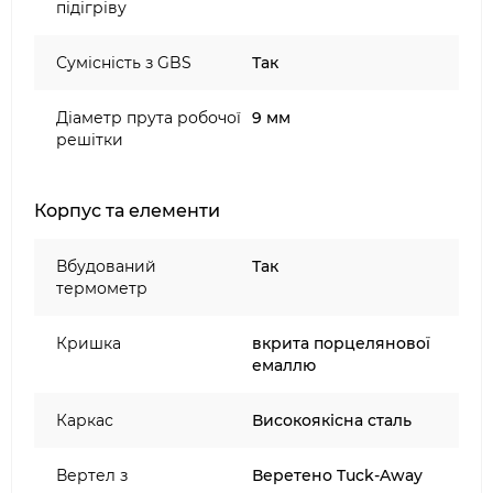
підігріву
Сумісність з GBS
Так
Діаметр прута робочої
9 мм
решітки
Корпус та елементи
Вбудований
Так
термометр
Кришка
вкрита порцелянової
емаллю
Каркас
Високоякісна сталь
Вертел з
Веретено Tuck-Away