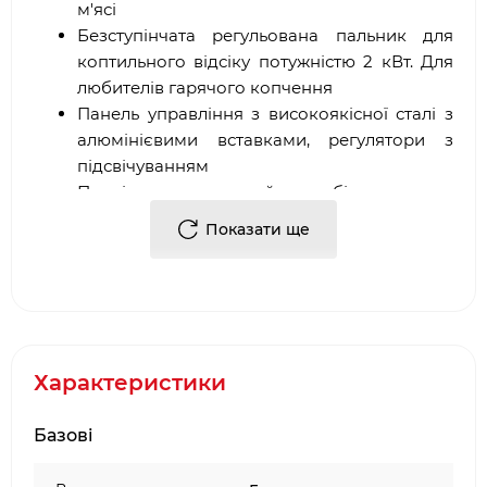
м'ясі
Безступінчата регульована пальник для
коптильного відсіку потужністю 2 кВт. Для
любителів гарячого копчення
Панель управління з високоякісної сталі з
алюмінієвими вставками, регулятори з
підсвічуванням
Повністю змонтований аж до бічних частин
Шість пальників з високоякісної сталі
Показати ще
Емальована кришка
Бічна конфорка номінальною потужністю
3,5 кВт., поглиблене вбудовування
Пальник для коптильної установки і сама
коптильна з високоякісної сталі
Інфрачервона пальник на задній стінці для
Характеристики
обертового вертіла
Обертовий вертел з високоякісним
Базові
електромотором
Система розпалу Snap-Jet, розпал,