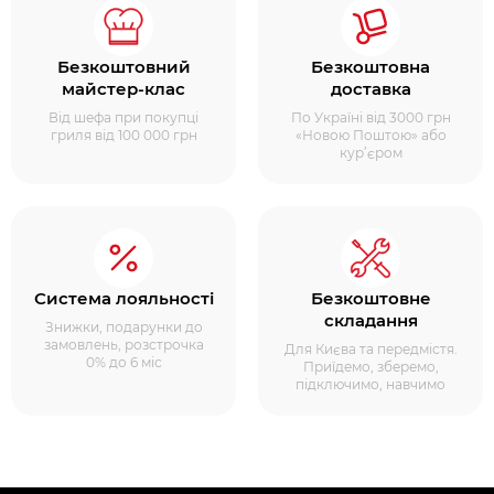
Безкоштовний
Безкоштовна
майстер-клас
доставка
Від шефа при покупці
По Україні від 3000 грн
гриля від 100 000 грн
«Новою Поштою» або
кур’єром
Система лояльності
Безкоштовне
складання
Знижки, подарунки до
замовлень, розстрочка
Для Києва та передмістя.
0% до 6 міс
Приїдемо, зберемо,
підключимо, навчимо