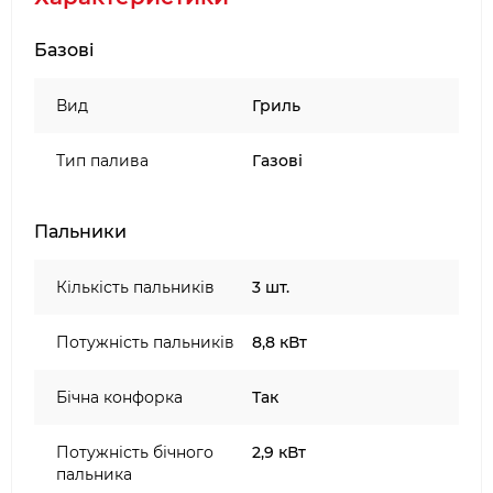
покрита епоксидною порошковою фарбою
Базові
Міцна пластикова основа
бічні полиці з вішалками для аксесуарів
2 великих 18 см стійких до тиску колеса
Вид
Гриль
2 поворотних колеса 6,4 см з можливістю
блокування
Тип палива
Газові
Елементи гриля, покриті епоксидної
порошковою фарбою
Пальники
Шафа з місцем для газового балона 11 кг
Кількість пальників
3 шт.
Потужність пальників
8,8 кВт
Бічна конфорка
Так
Потужність бічного
2,9 кВт
пальника