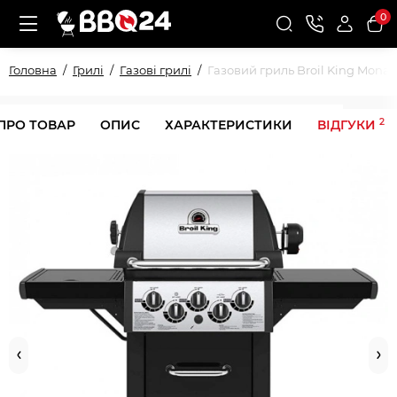
0
Головна
Грилі
Газові грилі
Газовий гриль Broil King Monar
2
 ПРО ТОВАР
ОПИС
ХАРАКТЕРИСТИКИ
ВІДГУКИ