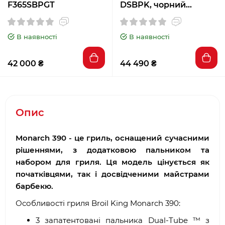
F365SBPGT
DSBPK, чорний
F365DSBPK-1-UA
В наявності
В наявності
42 000 ₴
44 490 ₴
Опис
Monarch 390 - це гриль, оснащений сучасними
рішеннями, з додатковою пальником та
набором для гриля. Ця модель цінується як
початківцями, так і досвідченими майстрами
барбекю.
Особливості гриля Broil King Monarch 390:
3 запатентовані пальника Dual-Tube ™ з