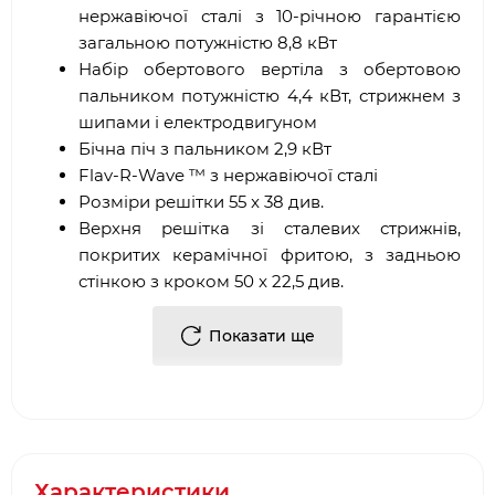
нержавіючої сталі з 10-річною гарантією
загальною потужністю 8,8 кВт
Набір обертового вертіла з обертовою
пальником потужністю 4,4 кВт, стрижнем з
шипами і електродвигуном
Бічна піч з пальником 2,9 кВт
Flav-R-Wave ™ з нержавіючої сталі
Розміри решітки 55 x 38 див.
Верхня решітка зі сталевих стрижнів,
покритих керамічної фритою, з задньою
стінкою з кроком 50 x 22,5 див.
2 двосторонні залізні решітки
Linear-Flow ™ з плавним регулюванням
Показати ще
температури
Система запалювання Sure-Lite ™
Точний прецизійний термометр Accu-Temp
™
Духовка Therma-Cast ™ з литого алюмінію
Характеристики
Дверцята барбекю з оцинкованої сталі,