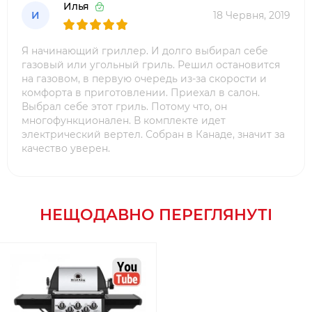
Илья
И
18 Червня, 2019
Я начинающий гриллер. И долго выбирал себе
газовый или угольный гриль. Решил остановится
на газовом, в первую очередь из-за скорости и
комфорта в приготовлении. Приехал в салон.
Выбрал себе этот гриль. Потому что, он
многофункционален. В комплекте идет
электрический вертел. Собран в Канаде, значит за
качество уверен.
НЕЩОДАВНО ПЕРЕГЛЯНУТІ