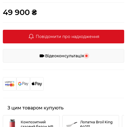
49 900 ₴
Повідомити про надходження
Відеоконсультація
З цим товаром купують
Композитний
Лопатка Broil King
газовий балон HPC
64031