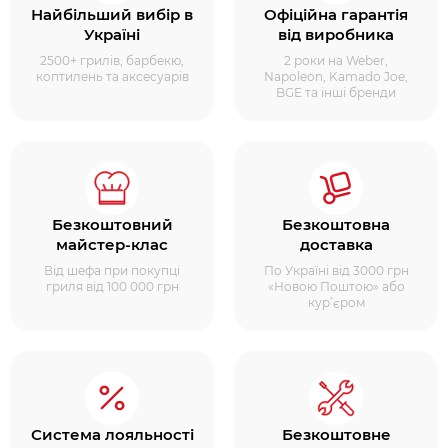
Найбільший вибір в
Офіційна гарантія
Україні
від виробника
2500+ грилів, барбекю,
2 роки на Weber,
коптилень та аксесуарів
Napoleon, Kamado Joe,
BGE та інші бренди
Безкоштовний
Безкоштовна
майстер-клас
доставка
Від шефа при покупці
По Україні від 3000 грн
гриля від 100 000 грн
«Новою Поштою» або
кур’єром
Система лояльності
Безкоштовне