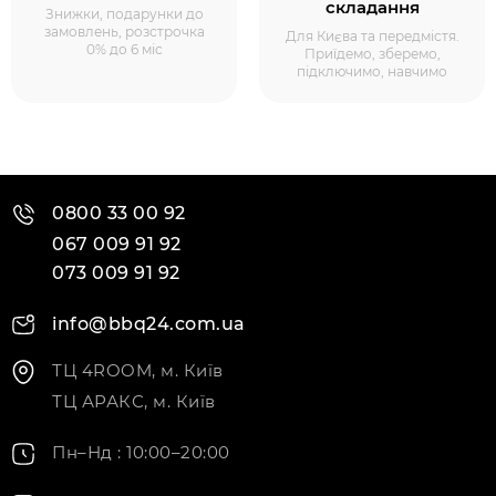
складання
Знижки, подарунки до
замовлень, розстрочка
Для Києва та передмістя.
0% до 6 міс
Приїдемо, зберемо,
підключимо, навчимо
0800 33 00 92
067 009 91 92
073 009 91 92
info@bbq24.com.ua
ТЦ 4ROOM, м. Київ
ТЦ АРАКС, м. Київ
Пн–Нд : 10:00–20:00