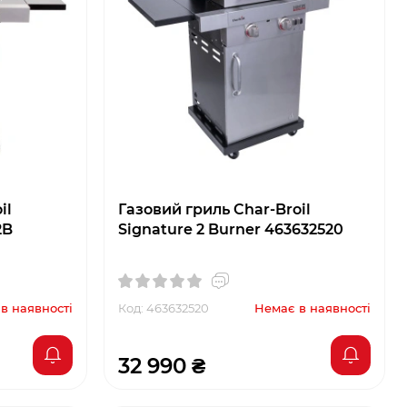
il
Газовий гриль Char-Broil
2B
Signature 2 Burner 463632520
в наявності
Код: 463632520
Немає в наявності
32 990 ₴