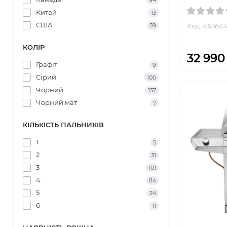
94
Китай
13
США
Код: 46364
59
КОЛІР
32 990
Графіт
9
Сірий
100
Чорний
137
Чорний мат
7
КІЛЬКІСТЬ ПАЛЬНИКІВ
1
5
2
31
3
101
4
84
5
24
6
11