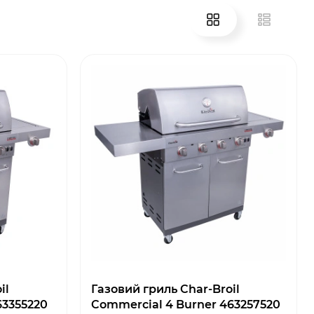
il
Газовий гриль Char-Broil
63355220
Commercial 4 Burner 463257520