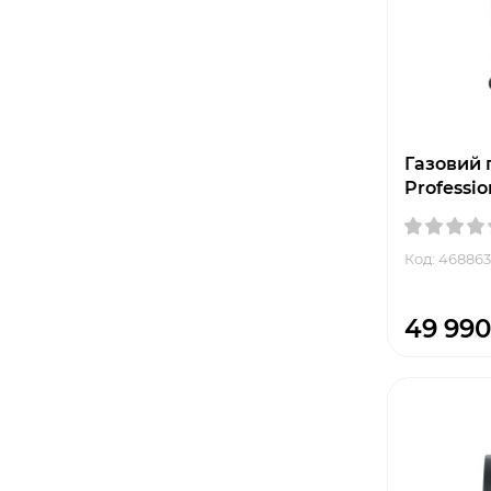
Газовий г
Professio
Код: 468863
49 990