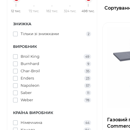
Сортуванн
12 тис.
72 тис.
182 тис.
324 тис.
498 тис.
ЗНИЖКА
Тільки зі знижками
2
ВИРОБНИК
Broil King
49
Burnhard
9
Char-Broil
35
Enders
23
Napoleon
57
Saber
11
Weber
78
КРАЇНА ВИРОБНИК
Газовий г
Німеччина
44
Commerci
Канада