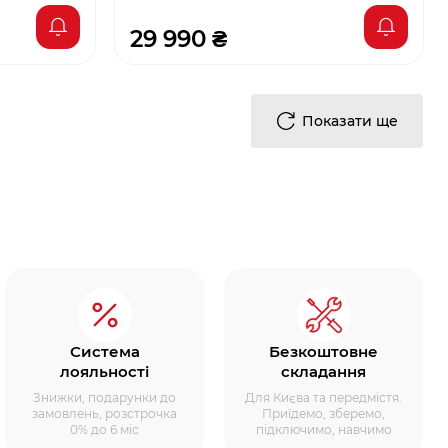
29 990 ₴
Показати ще
Система
Безкоштовне
лояльності
складання
Знижки, подарунки до
Для Києва та передмістя.
замовлень, розстрочка
Приїдемо, зберемо,
0% до 6 міс
підключимо, навчимо