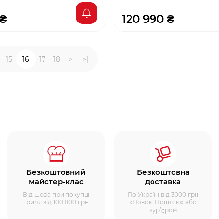
 ₴
120 990 ₴
15
16
17
18
>
>|
Безкоштовний
Безкоштовна
майстер-клас
доставка
Від шефа при покупці
По Україні від 3000 грн
гриля від 100 000 грн
«Новою Поштою» або
кур’єром