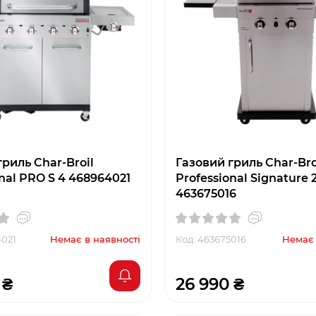
риль Char-Broil
Газовий гриль Char-Bro
nal PRO S 4 468964021
Professional Signature 
463675016
4021
Немає в наявності
Код: 463675016
Немає 
 ₴
26 990 ₴