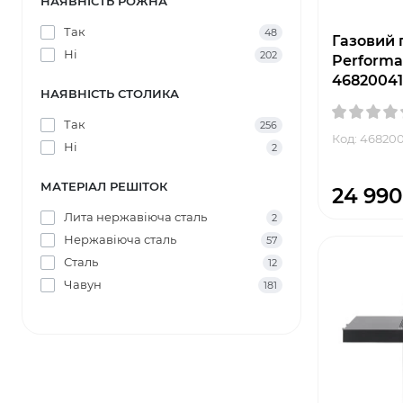
НАЯВНІСТЬ РОЖНА
Так
48
Газовий г
Ні
202
Performa
46820041
НАЯВНІСТЬ СТОЛИКА
Так
256
Код: 46820
Ні
2
МАТЕРІАЛ РЕШІТОК
24 990
Лита нержавіюча сталь
2
Нержавіюча сталь
57
Сталь
12
Чавун
181