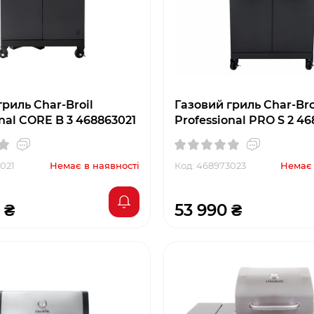
риль Char-Broil
Газовий гриль Char-Bro
nal CORE B 3 468863021
Professional PRO S 2 4
021
Немає в наявності
Код: 468973023
Немає 
 ₴
53 990 ₴