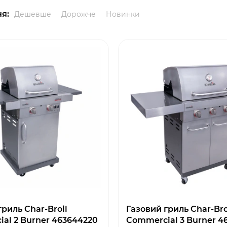
я:
Дешевше
Дорожче
Новинки
риль Char-Broil
Газовий гриль Char-Bro
al 2 Burner 463644220
Commercial 3 Burner 4