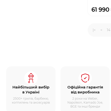
61 990
|<
<
14
Найбільший вибір
Офіційна гарантія
в Україні
від виробника
2500+ грилів, барбекю,
2 роки на Weber,
коптилень та аксесуарів
Napoleon, Kamado Joe,
BGE та інші бренди