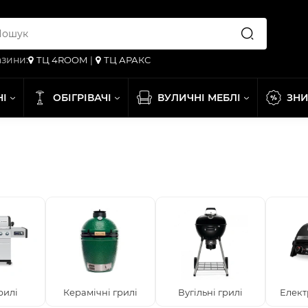
зини:
ТЦ 4ROOM
|
ТЦ АРАКС
НІ
ОБІГРІВАЧІ
ВУЛИЧНІ МЕБЛІ
ЗН
рилі
Керамічні грилі
Вугільні грилі
Елект