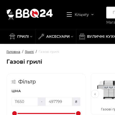
Клієнту
Мага
ГРИЛІ
АКСЕСУАРИ
ВУЛИЧНІ КУХ
Головна
Грилі
Газові грилі
Газові грилі
Фільтр
ЦІНА
‹
-
₴
Газові г