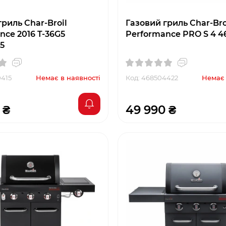
риль Char-Broil
Газовий гриль Char-Bro
nce 2016 T-36G5
Performance PRO S 4 4
5
0415
Немає в наявності
Код: 468504422
Немає 
 ₴
49 990 ₴