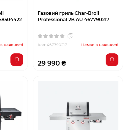
il
Газовий гриль Char-Broil
68504422
Professional 2B AU 467790217
в наявності
Код: 467790217
Немає в наявності
29 990 ₴