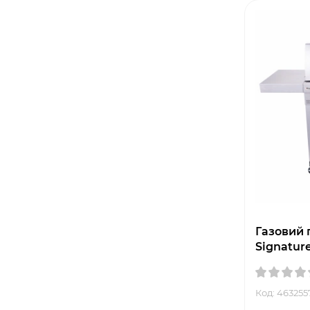
Газовий г
Signatur
Код: 463255