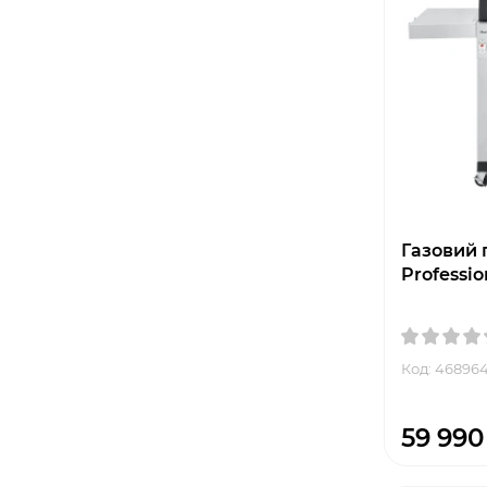
Газовий г
Professio
Код: 46896
59 990