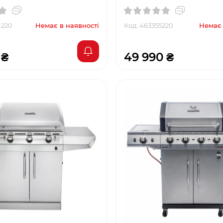
4220
Немає в наявності
Код: 463355220
Немає 
 ₴
49 990 ₴