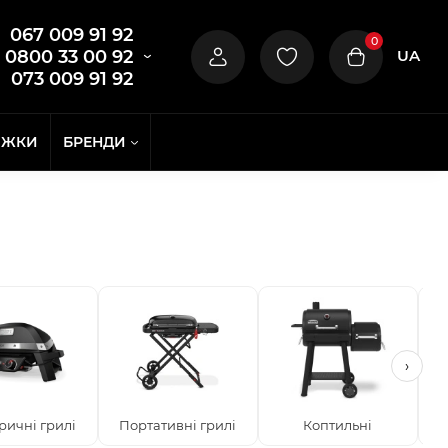
067 009 91 92
0
UA
0800 33 00 92
073 009 91 92
ИЖКИ
БРЕНДИ
›
ричні грилі
Портативні грилі
Коптильні