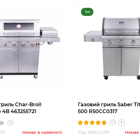
Топ
риль Char-Broil
Газовий гриль Saber Ti
e 4B 463255721
500 R50CC0317
1
721
Немає в наявності
Код: R50CC0317
Немає 