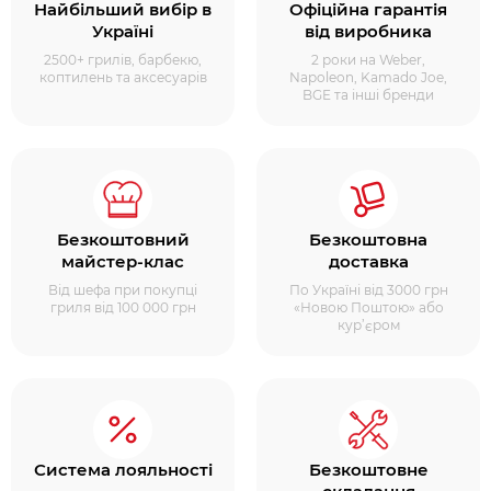
Найбільший вибір в
Офіційна гарантія
Україні
від виробника
2500+ грилів, барбекю,
2 роки на Weber,
коптилень та аксесуарів
Napoleon, Kamado Joe,
BGE та інші бренди
Безкоштовний
Безкоштовна
майстер-клас
доставка
Від шефа при покупці
По Україні від 3000 грн
гриля від 100 000 грн
«Новою Поштою» або
кур’єром
Система лояльності
Безкоштовне