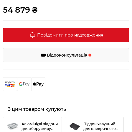
54 879 ₴
Повідомити про надходження
Відеоконсультація
З цим товаром купують
Алюмінієві піддони
Піддон чавунний
для збору жиру
для елекричного