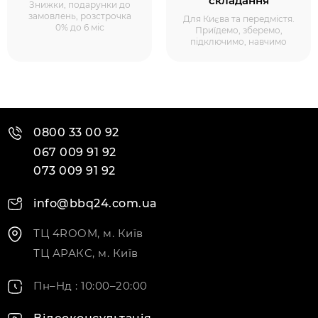
складання
Знижки, подарунки до
замовлень, розстрочка
Для Києва та передмістя.
0% до 6 міс
Приїдемо, зберемо,
підключимо, навчимо
0800 33 00 92
067 009 91 92
073 009 91 92
info@bbq24.com.ua
ТЦ 4ROOM, м. Київ
ТЦ АРАКС, м. Київ
Пн–Нд : 10:00–20:00