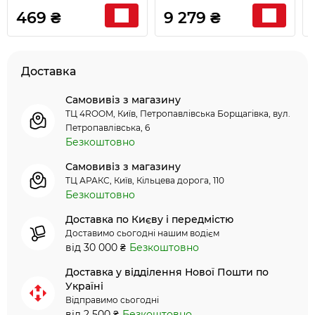
Weber 6415
гриля Weber Lumіn
469 ₴
9 279 ₴
6612
Доставка
Самовивіз з магазину
ТЦ 4ROOM, Київ, Петропавлівська Борщагівка, вул.
Петропавлівська, 6
Безкоштовно
Самовивіз з магазину
ТЦ АРАКС, Київ, Кільцева дорога, 110
Безкоштовно
Доставка по Києву і передмістю
Доставимо сьогодні нашим водієм
від 30 000 ₴
Безкоштовно
Доставка у відділення Нової Пошти по
Україні
Відправимо сьогодні
від 2 500 ₴
Безкоштовно