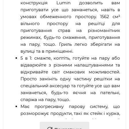
конструкція Lumin дозволить вам
приготувати усе що заманеться, навіть в
умовах обмеженного простору. 1562 см²
вільного простору на решітці для
приготування страв на різноманітних
режимах, будь-то смаження, приготування
на пару, тощо. Гриль легко зберігати на
вулиці та в приміщенні.
5 в 1: смажте, коптіть, готуйте на пару або
відварюйте з різними налаштуваннями та
відкривайте світ смакових можливостей.
Просто замініть одну частину решітки на
спеціальний аксесуар та готуйте усе що вам
заманеться, будь-то яєчня на пательні,
спаржа на пару, тощо.
Має прогресивну парову систему, що
розморожує продукти, такі як стейк і курка,
поки ваш гриль розігрівається. Максильний
рівень комфорту для тих, хто полюбляє