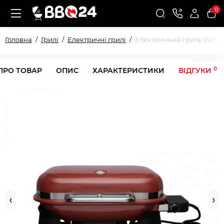
0
Головна
Грилі
Електричні грилі
Електричний гриль Weber
0
ПРО ТОВАР
ОПИС
ХАРАКТЕРИСТИКИ
ВІДГУКИ