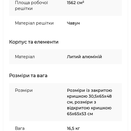
спеціальний посуд з універсального набору
Площа робочої
1562 см²
для розширення (продається окремо) на
решітки
решітку для гриля та покладіть усі
приготовлені страви.
Матеріал решітки
Чавун
Легке очищення: лоток для жиру з
переднім доступом полегшує видалення та
Корпус та елементи
очищення.
Discover whats possible разом з інноваційною
Матеріал
Литий алюміній
моделлю електричного грилю Weber Lumin
2000!
Розміри та вага
Розміри
Розміри із закритою
кришкою 30,5x65x48
см, розміри з
відкритою кришкою
65x65x53 см
Вага
16,5 кг