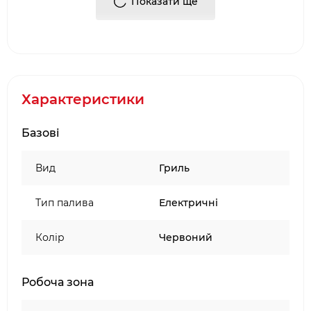
Показати ще
витрачати мінімум часу на приготування,
але отримувати якісний результат.
Досягає температури понад 300°С.
Створюйте смачні фірмові сліди на стейку
або будь- яких інших улюблених стравах
при температурі 315º C на решітці з
Характеристики
емальованого чавуну.
Додайте димку: додайте страві вишуканий
Базові
смак димку за допомогою налаштування
функції копчення Lumin. Спробуйте все: від
Вид
Гриль
риби гарячого копчення або копченого
брі, у якості закуски.
Тип палива
Електричні
Зберігайте їжу теплою та організуйте
шведський стіл на балконі! Підтримуйте їжу
Колір
Червоний
теплою, щоб ваші гості могли
насолоджуватися процесом
самообслуговуванням, беручи страви
Робоча зона
одразу з грилю. Просто поставте