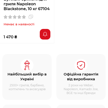
гриля Napoleon
Blackstone, 10 кг 67104
Немає в наявності
1 470 ₴
Найбільший вибір в
Офіційна гарантія
Україні
від виробника
2500+ грилів, барбекю,
2 роки на Weber,
коптилень та аксесуарів
Napoleon, Kamado Joe,
BGE та інші бренди