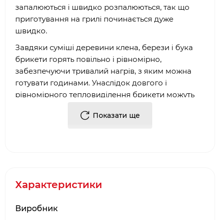
запалюються і швидко розпалюються, так що
приготування на грилі починається дуже
швидко.
Завдяки суміші деревини клена, берези і бука
брикети горять повільно і рівномірно,
забезпечуючи тривалий нагрів, з яким можна
готувати годинами. Унаслідок довгого і
рівномірного тепловиділення брикети можуть
оптимально використовуватися для» прямого «і»
Показати ще
непрямого " способу приготування у вугільному
грилі.
Будь то тушкована свинина, курка або печеня -
ніяких проблем з брикетами для гриля
Napoleon»Blackstone"! Ідеально підходить для
тривалої роботи в коптильні або у вугільному
Характеристики
грилі.
Виробник