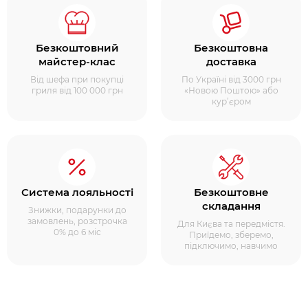
Безкоштовний
Безкоштовна
майстер-клас
доставка
Від шефа при покупці
По Україні від 3000 грн
гриля від 100 000 грн
«Новою Поштою» або
кур’єром
Система лояльності
Безкоштовне
складання
Знижки, подарунки до
замовлень, розстрочка
Для Києва та передмістя.
0% до 6 міс
Приїдемо, зберемо,
підключимо, навчимо