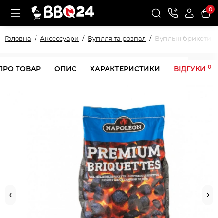
0
Головна
Аксессуари
Вугілля та розпал
Вугільні брикети д
0
ПРО ТОВАР
ОПИС
ХАРАКТЕРИСТИКИ
ВІДГУКИ