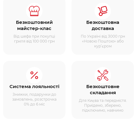
Безкоштовний
Безкоштовна
майстер-клас
доставка
Від шефа при покупці
По Україні від 3000 грн
гриля від 100 000 грн
«Новою Поштою» або
кур’єром
Система лояльності
Безкоштовне
складання
Знижки, подарунки до
замовлень, розстрочка
Для Києва та передмістя.
0% до 6 міс
Приїдемо, зберемо,
підключимо, навчимо