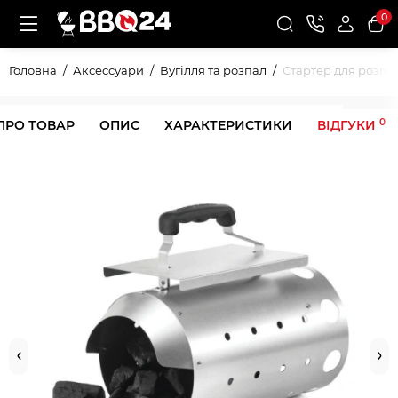
0
Головна
Аксессуари
Вугілля та розпал
Стартер для розпа
0
ПРО ТОВАР
ОПИС
ХАРАКТЕРИСТИКИ
ВІДГУКИ