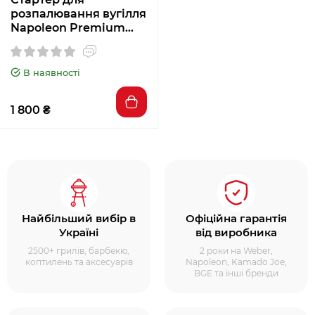
розпалювання вугілля
Napoleon Premium
67802
В наявності
1 800 ₴
Найбільший вибір в
Офіційна гарантія
Україні
від виробника
2500+ грилів, барбекю,
2 роки на Weber,
коптилень та аксесуарів
Napoleon, Kamado Joe,
BGE та інші бренди