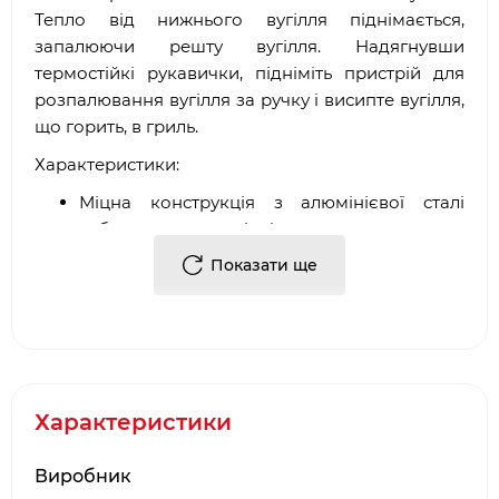
Тепло від нижнього вугілля піднімається,
запалюючи решту вугілля. Надягнувши
термостійкі рукавички, підніміть пристрій для
розпалювання вугілля за ручку і висипте вугілля,
що горить, в гриль.
Характеристики:
Міцна конструкція з алюмінієвої сталі
забезпечує довговічність.
Швидкий та простий спосіб розпалити
Показати ще
вугілля.
Можна використовувати з будь-яким
вугільним грилем.
Вугільні стартери у вигляді димаря мають
форму, яка дозволяє піднімати тепло вгору
для швидкого та безпечного
Характеристики
розпалювання вугілля.
Заповніть стартер вугіллям, після підпаліть
Виробник
сухий розпалювач і через 25 хвилин вугілля