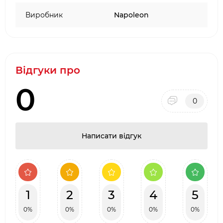
буде готове до використання.
Виробник
Napoleon
Коли вугілля покриється попелом,
використовуйте термостійкі рукавички,
щоб підняти стартер за ручку і висипати
вугілля, що горить, у ваш гриль для
Відгуки про
барбекю.
Тільки для використання на відкритому
0
повітрі, вугілля, що горить, виробляє тепло,
0
дим і чадний газ.
Розпалюйте в безпечному та добре
провітрюваному місці на відкритому
Написати відгук
повітрі далеко від горючих матеріалів.
1
2
3
4
5
0%
0%
0%
0%
0%