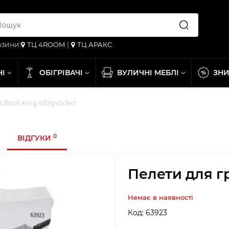
зини:
ТЦ 4ROOM
|
ТЦ АРАКС
НІ
ОБІГРІВАЧІ
ВУЛИЧНІ МЕБЛІ
ЗН
 Broil King яблуко 9кг
0
ВІДГУКИ
Пелети для гр
Немає в наявності
Код:
63923