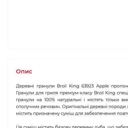
Опис
Деревні гранули Broil King 63923 Apple проп
Гранули для гриля преміум-класу Broil King спеці
гранули на 100% натуральні і містять тільки 
сполучних речовин. Оригінальні деревні породи
містить призначену суміш для забезпечення повт
Ця суміш містить базову деревину дуба, що забе