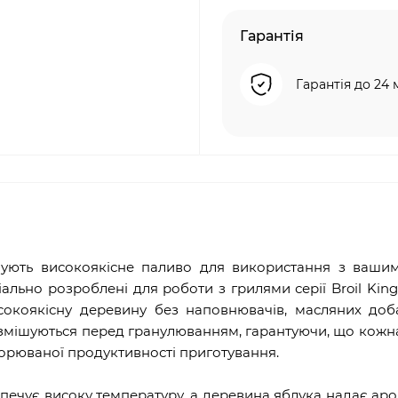
Гарантія
Гарантія до 24 
онують високоякісне паливо для використання з ваши
ально розроблені для роботи з грилями серії Broil King p
високоякісну деревину без наповнювачів, масляних до
 змішуються перед гранулюванням, гарантуючи, що кожн
орюваної продуктивності приготування.
зпечує високу температуру, а деревина яблука надає аро