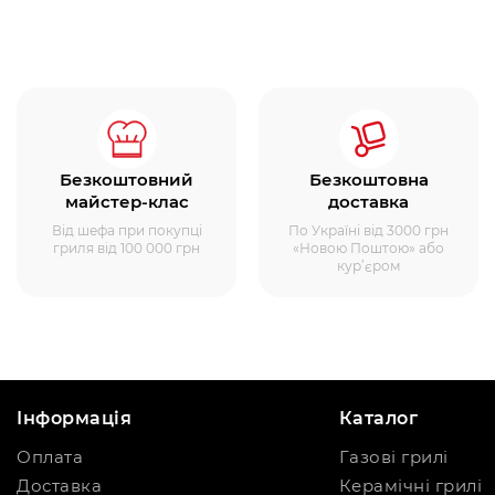
Безкоштовний
Безкоштовна
майстер-клас
доставка
Від шефа при покупці
По Україні від 3000 грн
гриля від 100 000 грн
«Новою Поштою» або
кур’єром
Інформація
Каталог
Оплата
Газові грилі
Доставка
Керамічні грилі