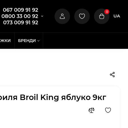
067 009 91 92
0
UA
0800 33 00 92
073 009 91 92
ИЖКИ
БРЕНДИ
иля Broil King яблуко 9кг