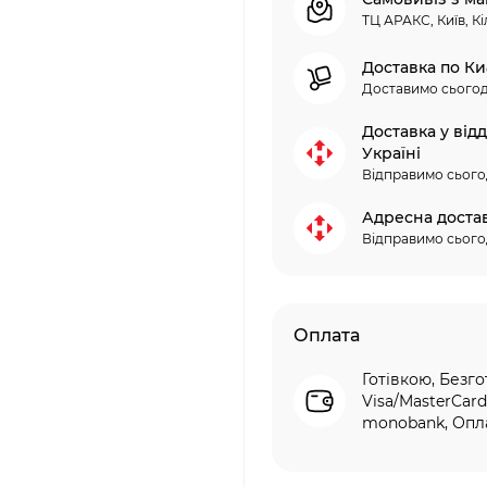
ТЦ АРАКС, Київ, Кі
Доставка по Ки
Доставимо сьогод
Доставка у від
Україні
Відправимо сього
Адресна доста
Відправимо сього
Оплата
Готівкою, Безго
Visa/MasterCard
monobank, Опла