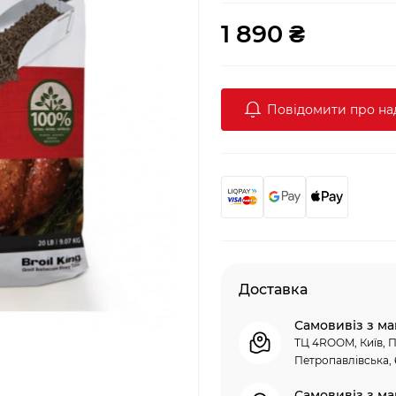
1 890 ₴
Повідомити про н
Доставка
Самовивіз з ма
ТЦ 4ROOM, Київ, П
Петропавлівська, 
Самовивіз з ма