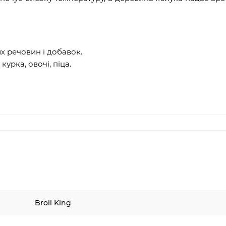
х речовин і добавок.
урка, овочі, піца.
Broil King