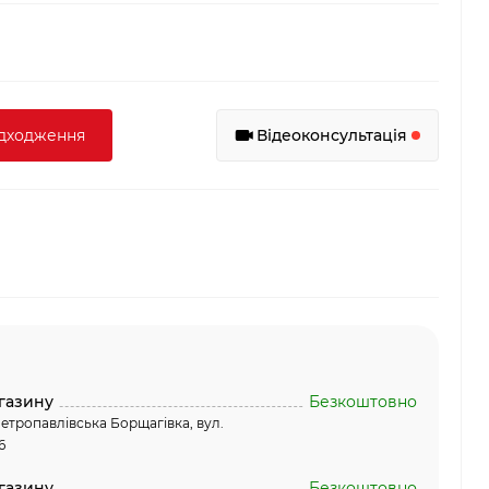
адходження
Відеоконсультація
газину
Безкоштовно
етропавлівська Борщагівка, вул.
6
газину
Безкоштовно