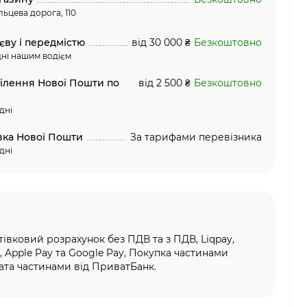
льцева дорога, 110
єву і передмістю
від 30 000 ₴
Безкоштовно
ні нашим водієм
ділення Нової Пошти по
від 2 500 ₴
Безкоштовно
дні
вка Нової Пошти
За тарифами перевізника
дні
тівковий розрахунок без ПДВ та з ПДВ, Liqpay,
, Apple Pay та Google Pay, Покупка частинами
та частинами від ПриватБанк.