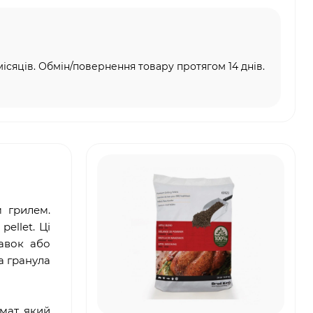
місяців. Обмін/повернення товару протягом 14 днів.
м грилем.
ellet. Ці
бавок або
а гранула
мат, який