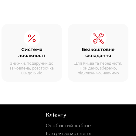
Система
Безкоштовне
лояльності
складання
Знижки, подарунки до
Для Києва та передмістя.
замовлень, розстрочка
Приїдемо, зберемо,
0% до 6 міс
підключимо, навчимо
Клієнту
Особистий кабінет
Історія замовлень