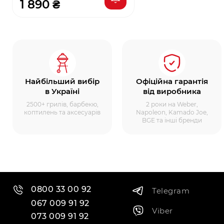
1 890 ₴
Найбільший вибір
Офіційна гарантія
в Україні
від виробника
2500+ грилів, барбекю,
2 роки на Weber,
коптилень та аксесуарів
Napoleon, Kamado Joe,
BGE та інші бренди
0800 33 00 92
Telegram
067 009 91 92
Viber
073 009 91 92