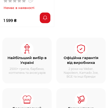
Немає в наявності
1 599 ₴
Найбільший вибір в
Офіційна гарантія
Україні
від виробника
2500+ грилів, барбекю,
2 роки на Weber,
коптилень та аксесуарів
Napoleon, Kamado Joe,
BGE та інші бренди