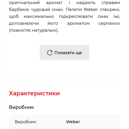
оригінальний аромат і надають стравам
барбекю чудовий смак. Пелети Weber створені,
щоб максимально підкреслювати смак їжі,
доповнюючи його ароматом серпанок
(повністю натуральні).
40 % деревини яблуні, 60% клена, 0%
добавок, 100% аромату (співвідношення
Показати ще
розраховане за вагою).
Тонкий солодкуватий аромат серпанок.
Добре підходять для страв з птиці, свинини,
овочів, для випічки і піци.
Без наповнювачів і сполучних
Вага мішка: 9 кг.
Характеристики
Виробник
Виробник
Weber