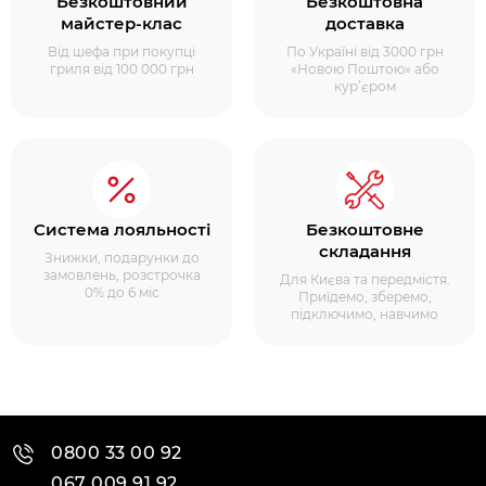
Безкоштовний
Безкоштовна
майстер-клас
доставка
Від шефа при покупці
По Україні від 3000 грн
гриля від 100 000 грн
«Новою Поштою» або
кур’єром
Система лояльності
Безкоштовне
складання
Знижки, подарунки до
замовлень, розстрочка
Для Києва та передмістя.
0% до 6 міс
Приїдемо, зберемо,
підключимо, навчимо
0800 33 00 92
067 009 91 92