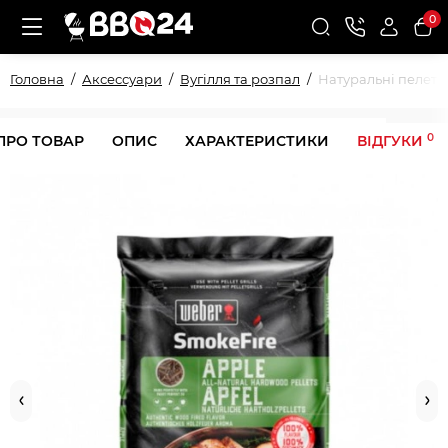
0
Головна
Аксессуари
Вугілля та розпал
Натуральні пелети
0
ПРО ТОВАР
ОПИС
ХАРАКТЕРИСТИКИ
ВІДГУКИ