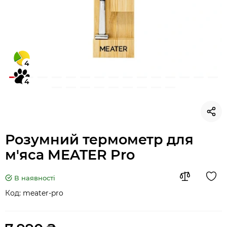
4
4
Розумний термометр для
м'яса MEATER Pro
В наявності
Код:
meater-pro