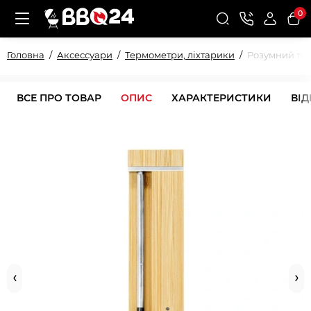
0
Головна
Аксессуари
Термометри, ліхтарики
Розумний тер
ВСЕ ПРО ТОВАР
ОПИС
ХАРАКТЕРИСТИКИ
ВІ