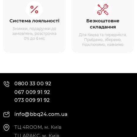
Система лояльності
Безкоштовне
складання
Знижки, подарунки до
замовлень, розстрочка
Для Києва та передмістя.
0% до 6 міс
Приїдемо, зберемо,
підключимо, навчимо
0800 33 00 92
067 009 91 92
073 009 91 92
info@bbq24.com.ua
ТЦ 4ROOM, м. Київ
ТЦ АРАКС, м. Київ