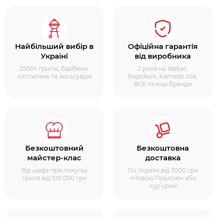
Найбільший вибір в
Офіційна гарантія
Україні
від виробника
2500+ грилів, барбекю,
2 роки на Weber,
коптилень та аксесуарів
Napoleon, Kamado Joe,
BGE та інші бренди
Безкоштовний
Безкоштовна
майстер-клас
доставка
Від шефа при покупці
По Україні від 3000 грн
гриля від 100 000 грн
«Новою Поштою» або
кур’єром