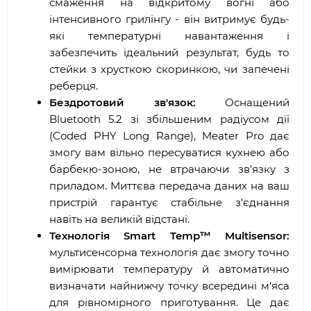
смаження на відкритому вогні або
інтенсивного грилінгу - він витримує будь-
які температурні навантаження і
забезпечить ідеальний результат, будь то
стейки з хрусткою скоринкою, чи запечені
реберця.
Бездротовий зв'язок:
Оснащений
Bluetooth 5.2 зі збільшеним радіусом дії
(Coded PHY Long Range), Meater Pro дає
змогу вам вільно пересуватися кухнею або
барбекю-зоною, не втрачаючи зв'язку з
приладом. Миттєва передача даних на ваш
пристрій гарантує стабільне з'єднання
навіть на великій відстані.
Технологія Smart Temp™ Multisensor:
мультисенсорна технологія дає змогу точно
вимірювати температуру й автоматично
визначати найнижчу точку всередині м'яса
для рівномірного приготування. Це дає