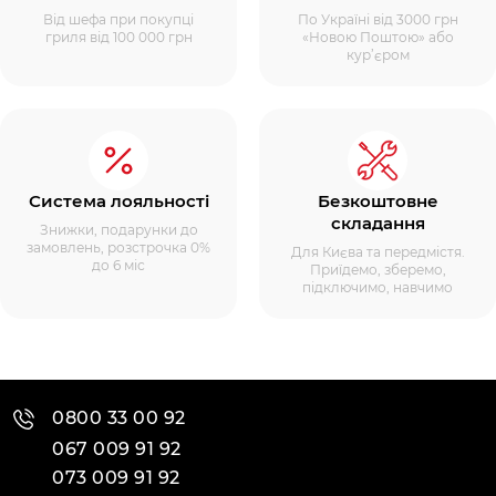
Від шефа при покупці
По Україні від 3000 грн
гриля від 100 000 грн
«Новою Поштою» або
кур’єром
Система лояльності
Безкоштовне
складання
Знижки, подарунки до
замовлень, розстрочка 0%
Для Києва та передмістя.
до 6 міс
Приїдемо, зберемо,
підключимо, навчимо
0800 33 00 92
067 009 91 92
073 009 91 92