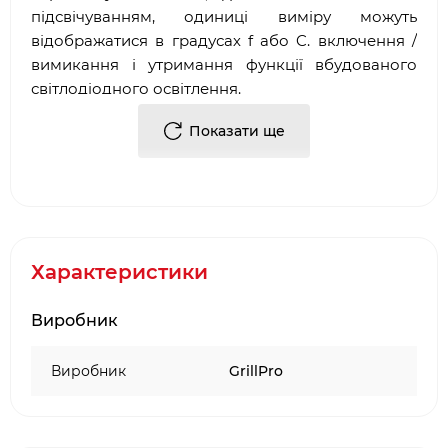
підсвічуванням, одиниці виміру можуть
відображатися в градусах f або C. включення /
вимикання і утримання функції вбудованого
світлодіодного освітлення.
Показати ще
Матеріа: пластмасовий корпус з смоли
Міцність
Практичність у використанні
Матеріал: нержавіюча сталь, пластик
Колір: червоний
Характеристики
Виробник
Виробник
GrillPro