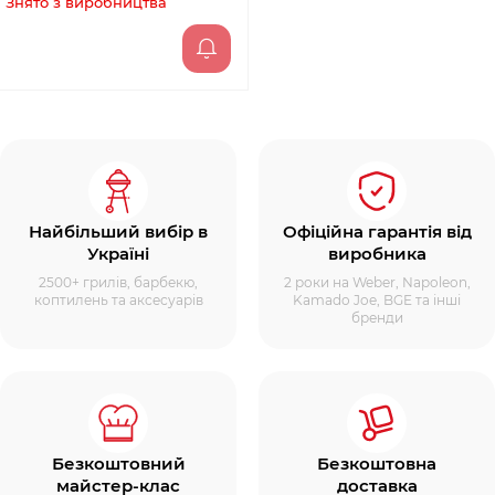
Знято з виробництва
Найбільший вибір в
Офіційна гарантія від
Україні
виробника
2500+ грилів, барбекю,
2 роки на Weber, Napoleon,
коптилень та аксесуарів
Kamado Joe, BGE та інші
бренди
Безкоштовний
Безкоштовна
майстер-клас
доставка