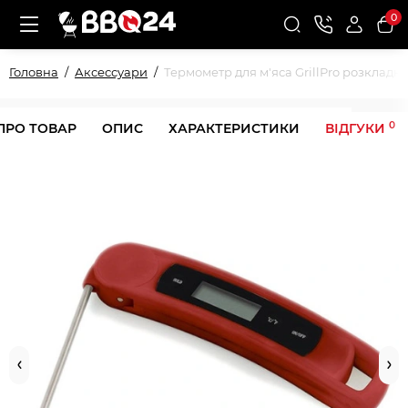
0
Головна
Аксессуари
Термометр для м'яса GrillPro розкладн
0
ПРО ТОВАР
ОПИС
ХАРАКТЕРИСТИКИ
ВІДГУКИ