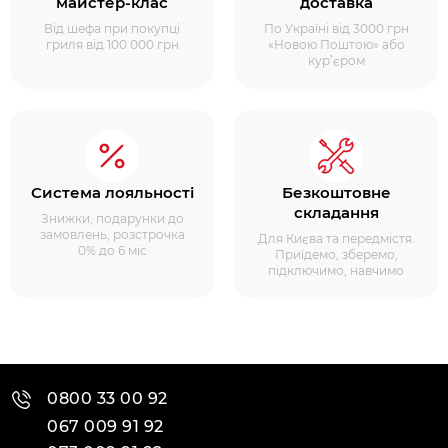
майстер-клас
доставка
Від шефа при покупці
По Україні від 3000 грн
гриля від 100 000 грн
«Новою Поштою» або
кур’єром
Система лояльності
Безкоштовне
складання
Знижки, подарунки до
замовлень, розстрочка
Для Києва та передмістя.
0% до 6 міс
Приїдемо, зберемо,
підключимо, навчимо
0800 33 00 92
067 009 91 92