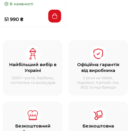
В наявності
51 990 ₴
Найбільший вибір в
Офіційна гарантія
Україні
від виробника
2500+ грилів, барбекю,
2 роки на Weber,
коптилень та аксесуарів
Napoleon, Kamado Joe,
BGE та інші бренди
Безкоштовний
Безкоштовна