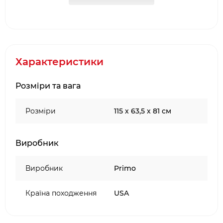
Стільниці для розміщення інгредієнтів
Коліщатка з можливістю фіксації
Кошик для зберігання вугілля та аксесуарів
Матеріал корпусу: сталь із порошковим
покриттям
Характеристики
Вага: 34.6 кг
Габарити: 81 х 115 х 63.5 см
Розміри та вага
Колір чорний
Розміри
115 х 63,5 х 81 см
Виробник
Виробник
Primo
Країна походження
USA