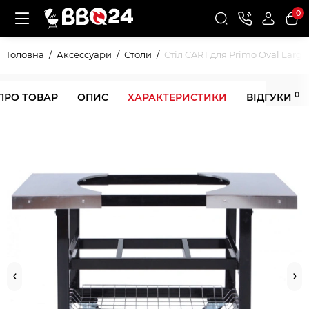
0
Головна
Аксессуари
Столи
Стіл CART для Primo Oval Large
0
ПРО ТОВАР
ОПИС
ХАРАКТЕРИСТИКИ
ВІДГУКИ