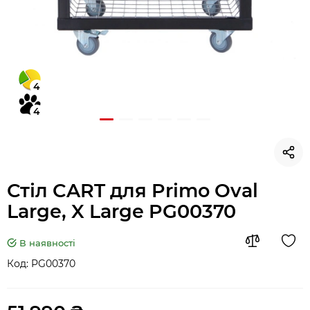
4
4
Стіл CART для Primo Oval
Large, X Large PG00370
В наявності
Код:
PG00370