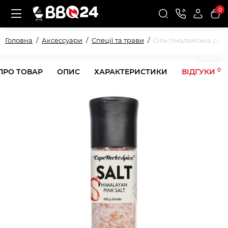
0
Головна
Аксессуари
Спеції та трави
Сіль гімалайська рож
0
ПРО ТОВАР
ОПИС
ХАРАКТЕРИСТИКИ
ВІДГУКИ