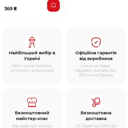
369 ₴
Найбільший вибір в
Офіційна гарантія
Україні
від виробника
2500+ грилів, барбекю,
2 роки на Weber,
коптилень та аксесуарів
Napoleon, Kamado Joe,
BGE та інші бренди
Безкоштовний
Безкоштовна
майстер-клас
доставка
Від шефа при покупці
По Україні від 3000 грн