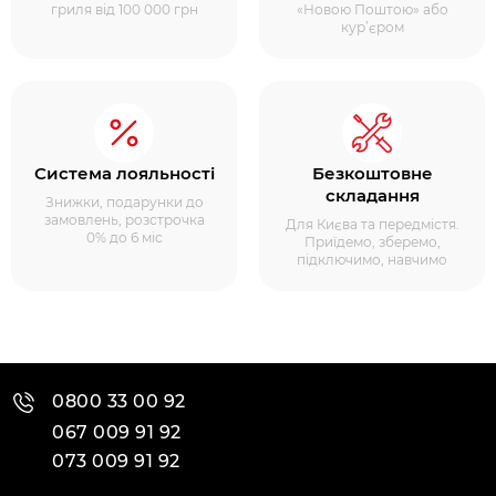
гриля від 100 000 грн
«Новою Поштою» або
кур’єром
Система лояльності
Безкоштовне
складання
Знижки, подарунки до
замовлень, розстрочка
Для Києва та передмістя.
0% до 6 міс
Приїдемо, зберемо,
підключимо, навчимо
0800 33 00 92
067 009 91 92
073 009 91 92