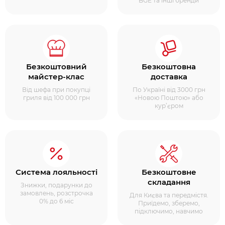
BGE та інші бренди
Безкоштовний
Безкоштовна
майстер-клас
доставка
Від шефа при покупці
По Україні від 3000 грн
гриля від 100 000 грн
«Новою Поштою» або
кур’єром
Система лояльності
Безкоштовне
складання
Знижки, подарунки до
замовлень, розстрочка
Для Києва та передмістя.
0% до 6 міс
Приїдемо, зберемо,
підключимо, навчимо