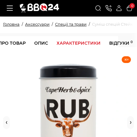
0
Головна
Аксессуари
Спеції та трави
Суміш спецій Стейк х
0
ПРО ТОВАР
ОПИС
ХАРАКТЕРИСТИКИ
ВІДГУКИ
Хіт