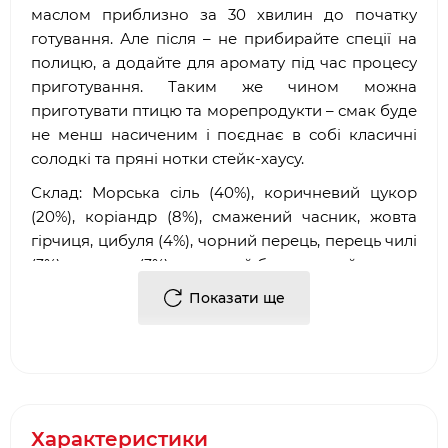
маслом приблизно за 30 хвилин до початку
готування. Але після – не прибирайте спеції на
полицю, а додайте для аромату під час процесу
приготування. Таким же чином можна
приготувати птицю та морепродукти – смак буде
не менш насиченим і поєднає в собі класичні
солодкі та пряні нотки стейк-хаусу.
Склад: Морська сіль (40%), коричневий цукор
(20%), коріандр (8%), смажений часник, жовта
гірчиця, цибуля (4%), чорний перець, перець чилі
(3%), паприка (3%), червоний болгарський перець
(3%), кмин, E551, екстракт паприки.
Показати ще
Неопроміне
ний.
Маса нетто:
100 г
Харчова та енергетична цінність (в 100гр):
білків - 5,1 г
Характеристики
жирів - 5,1 г