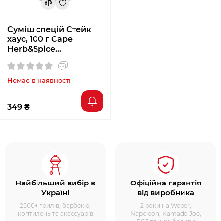
Суміш спецій Стейк
хаус, 100 г Cape
Herb&Spice
RUBTB000003
Немає в наявності
349 ₴
Найбільший вибір в
Офіційна гарантія
Україні
від виробника
2500+ грилів, барбекю,
2 роки на Weber,
коптилень та аксесуарів
Napoleon, Kamado Joe,