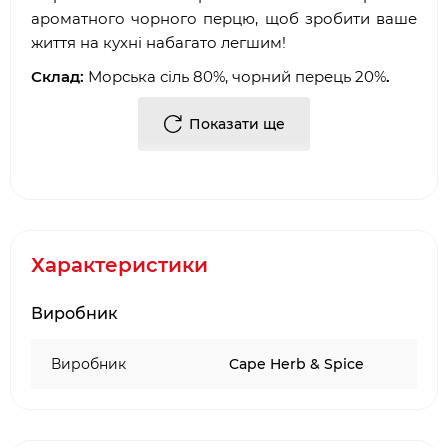
ароматного чорного перцю, щоб зробити ваше
життя на кухні набагато легшим!
Склад:
Морська сіль 80%, чорний перець 20%
.
Харчова та енергетична цінність (в 100гр):
50
Показати ще
ккал, білок: 2,1 г, вуглеводи: 13г, з яких цукру: 0,0г,
жири: 2,1, з яких насичені жири: 0,3г, сіль: 77,5г.
Вага:
310 г
Характеристики
Виробник
Виробник
Cape Herb & Spice