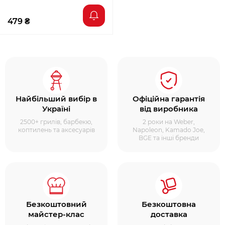
479 ₴
Найбільший вибір в
Офіційна гарантія
Україні
від виробника
2500+ грилів, барбекю,
2 роки на Weber,
коптилень та аксесуарів
Napoleon, Kamado Joe,
BGE та інші бренди
Безкоштовний
Безкоштовна
майстер-клас
доставка