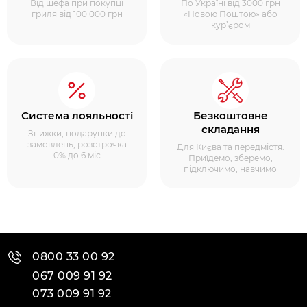
Від шефа при покупці
По Україні від 3000 грн
гриля від 100 000 грн
«Новою Поштою» або
кур’єром
Система лояльності
Безкоштовне
складання
Знижки, подарунки до
замовлень, розстрочка
Для Києва та передмістя.
0% до 6 міс
Приїдемо, зберемо,
підключимо, навчимо
0800 33 00 92
067 009 91 92
073 009 91 92