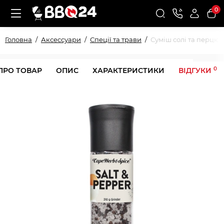
0
Головна
Аксессуари
Спеції та трави
Суміш солі та перцю 
0
ПРО ТОВАР
ОПИС
ХАРАКТЕРИСТИКИ
ВІДГУКИ