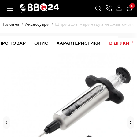
0
Головна
Аксессуари
Шприц для маринаду з нержавіючої с
0
ПРО ТОВАР
ОПИС
ХАРАКТЕРИСТИКИ
ВІДГУКИ