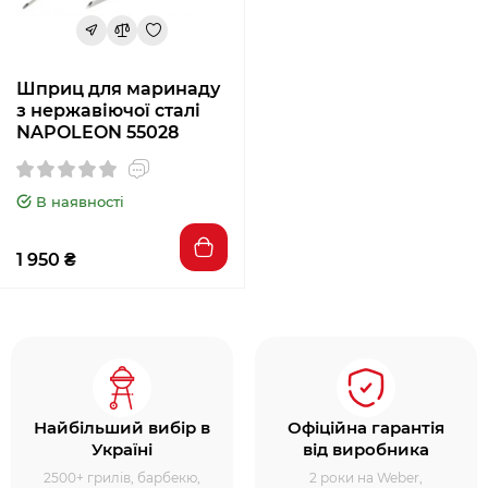
Шприц для маринаду
з нержавіючої сталі
NAPOLEON 55028
В наявності
1 950 ₴
Найбільший вибір в
Офіційна гарантія
Україні
від виробника
2500+ грилів, барбекю,
2 роки на Weber,