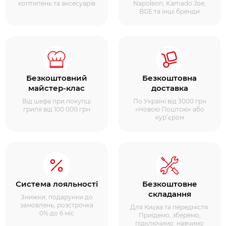
коптилень та аксесуарів
Napoleon, Kamado Joe,
BGE та інші бренди
Безкоштовний
Безкоштовна
майстер-клас
доставка
Від шефа при покупці
По Україні від 3000 грн
гриля від 100 000 грн
«Новою Поштою» або
кур’єром
Система лояльності
Безкоштовне
складання
Знижки, подарунки до
замовлень, розстрочка
Для Києва та передмістя.
0% до 6 міс
Приїдемо, зберемо,
підключимо, навчимо