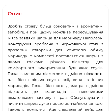
Опис
Зробіть страву більш соковитим і ароматним,
запобігши при цьому можливе пересушування
м'яса завдяки шприца для маринаду Наполеон.
Конструкція зроблена з нержавіючої сталі з
прозорим отворами для контролю об'єму
маринаду. У комплекті поставляється шприц з
двома голками різного діаметру, для
комфортного використання будь-яких соусів.
Голка з меншим діаметром відмінно підходить
для більш рідких соусів, олії, вина та інших
маринадів. Голка більшого діаметра відмінно
підходить для маринадів з невеликими
шматочками часнику і трав. Обслуговувати і
чистити шприц дуже просто звичайною щіткою.
Також в комплекті йде спеціальний кейс для