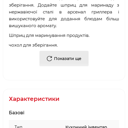
зберігання. Додайте шприц для маринаду з
нержавіючої сталі в арсенал гриллера і
використовуйте для додання блюдам більш
вишуканого аромату.
Шприц для маринування продуктів.
чохол для зберігання.
Показати ще
Купити Шприц для маринаду з нержавіючої сталі
NAPOLEON 55028 від виробника в Києві можна
в наших фірмових салонах барбекю. Або,
замовити Шприц для маринаду з нержавіючої
сталі NAPOLEON 55028, через інтернет-
магазин
bbq
24.
com
.
ua
. Фахівці нашої компанії
Характеристики
допоможуть підібрати необхідні комплектуючі/
аксесуари для барбекю.
Базові
Достоїнствами і перевагами нашої компанії, є:
Тип
Кухонний інвентар