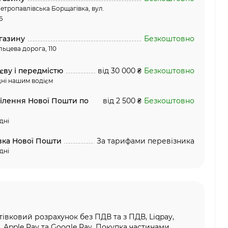
етропавлівська Борщагівка, вул.
6
газину
Безкоштовно
льцева дорога, 110
єву і передмістю
від 30 000 ₴
Безкоштовно
ні нашим водієм
ділення Нової Пошти по
від 2 500 ₴
Безкоштовно
дні
вка Нової Пошти
За тарифами перевізника
дні
тівковий розрахунок без ПДВ та з ПДВ, Liqpay,
, Apple Pay та Google Pay, Покупка частинами