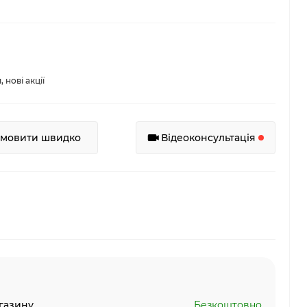
нові акції
амовити швидко
Відеоконсультація
газину
Безкоштовно