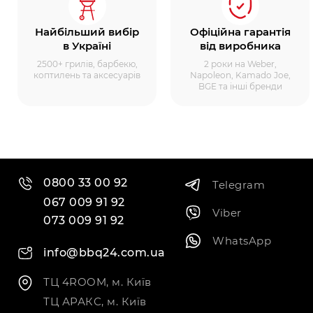
Найбільший вибір
Офіційна гарантія
в Україні
від виробника
2500+ грилів, барбекю,
2 роки на Weber,
коптилень та аксесуарів
Napoleon, Kamado Joe,
BGE та інші бренди
0800 33 00 92
Telegram
067 009 91 92
Viber
073 009 91 92
WhatsApp
info@bbq24.com.ua
ТЦ 4ROOM, м. Київ
ТЦ АРАКС, м. Київ