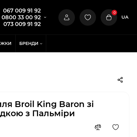
067 009 91 92
0
UA
0800 33 00 92
073 009 91 92
ИЖКИ
БРЕНДИ
ля Broil King Baron зі
дкою з Пальміри