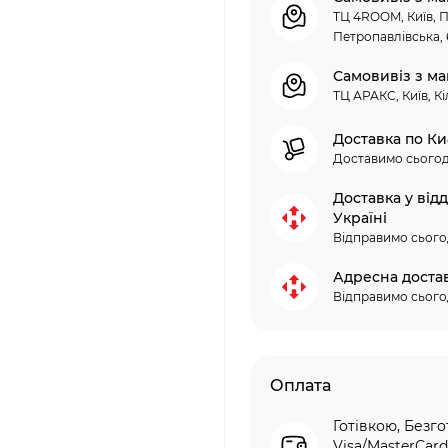
ТЦ 4ROOM, Київ, П
Петропавлівська, 
Самовивіз з ма
ТЦ АРАКС, Київ, Кі
Доставка по Ки
Доставимо сьогод
Доставка у від
Україні
Відправимо сього
Адресна доста
Відправимо сього
Оплата
Готівкою, Безго
Visa/MasterCard