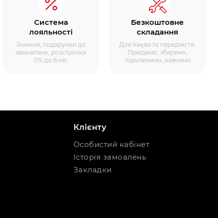
Система
Безкоштовне
лояльності
складання
Знижки, подарунки до
Для Києва та передмістя.
замовлень, розстрочка
Приїдемо, зберемо,
0% до 6 міс
підключимо, навчимо
Клієнту
Особистий кабінет
Історія замовлень
Закладки