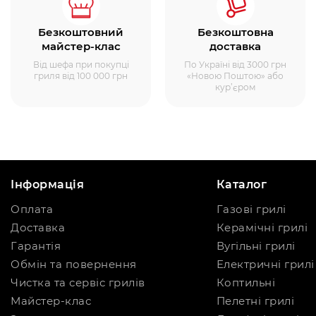
Безкоштовний
Безкоштовна
майстер-клас
доставка
Від шефа при покупці
По Україні від 3000 грн
гриля від 100 000 грн
«Новою Поштою» або
кур’єром
Інформація
Каталог
Оплата
Газові грилі
Доставка
Керамічні грилі
Гарантія
Вугільні грилі
Обмін та повернення
Електричні грилі
Чистка та сервіс грилів
Коптильні
Майстер-клас
Пелетні грилі