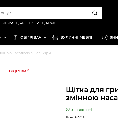
зини:
ТЦ 4ROOM
|
ТЦ АРАКС
НІ
ОБІГРІВАЧІ
ВУЛИЧНІ МЕБЛІ
ЗН
 змінною насадкою з Пальміри
0
ВІДГУКИ
Щітка для гри
змінною наса
В наявності
Код:
64038