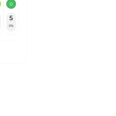
5
0%
І