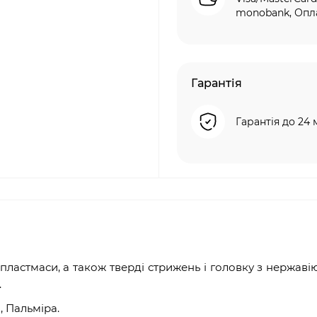
monobank, Опла
Гарантія
Гарантія до 24 
ластмаси, а також тверді стрижень і головку з нержавіюч
.
, Пальміра.