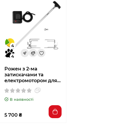
4
4
Рожен з 2-ма
затискачами та
електромотором для
моделей Napoleon
PRO 47/57 69242
В наявності
5 700 ₴