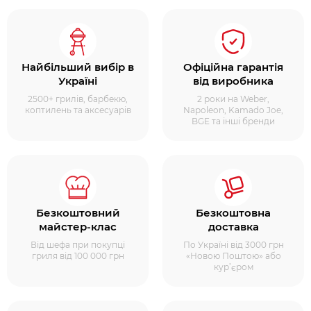
Найбільший вибір в
Офіційна гарантія
Україні
від виробника
2500+ грилів, барбекю,
2 роки на Weber,
коптилень та аксесуарів
Napoleon, Kamado Joe,
BGE та інші бренди
Безкоштовний
Безкоштовна
майстер-клас
доставка
Від шефа при покупці
По Україні від 3000 грн
гриля від 100 000 грн
«Новою Поштою» або
кур’єром