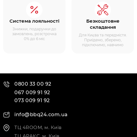
Система лояльності
Безкоштовне
складання
Знижки, подарунки до
замовлень, розстрочка
Для Києва та передмістя.
0% до 6 міс
Приїдемо, зберемо,
підключимо, навчимо
0800 33 00 92
067 009 91 92
073 009 91 92
info@bbq24.com.ua
ТЦ 4ROOM, м. Київ
ТЦ АРАКС, м. Київ