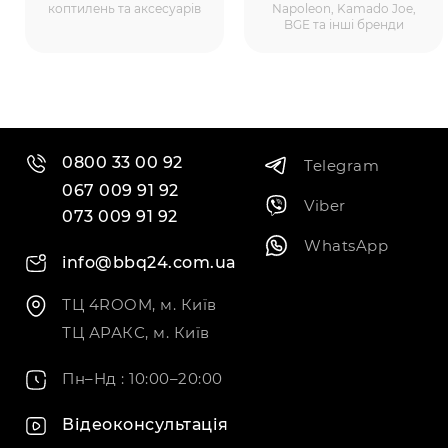
коптилень та аксесуарів
Napoleon, Kamado Joe,
BGE та інші бренди
0800 33 00 92
Telegram
067 009 91 92
Viber
073 009 91 92
WhatsApp
info@bbq24.com.ua
ТЦ 4ROOM, м. Київ
ТЦ АРАКС, м. Київ
Пн–Нд : 10:00–20:00
Відеоконсультація