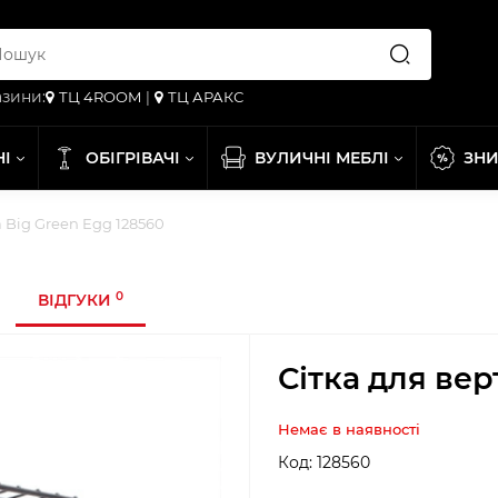
зини:
ТЦ 4ROOM
|
ТЦ АРАКС
НІ
ОБІГРІВАЧІ
ВУЛИЧНІ МЕБЛІ
ЗН
а Big Green Egg 128560
0
ВІДГУКИ
Сітка для вер
Немає в наявності
Код:
128560