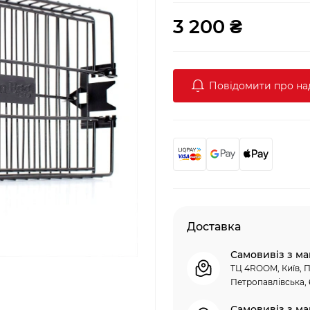
3 200 ₴
Повідомити про н
Доставка
Самовивіз з ма
ТЦ 4ROOM, Київ, П
Петропавлівська, 
Самовивіз з ма