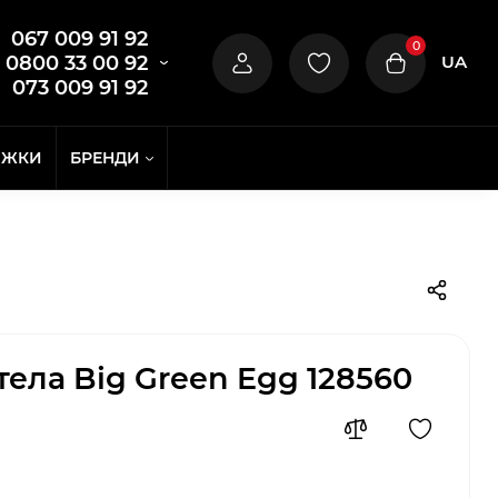
067 009 91 92
0
UA
0800 33 00 92
073 009 91 92
ИЖКИ
БРЕНДИ
тела Big Green Egg 128560