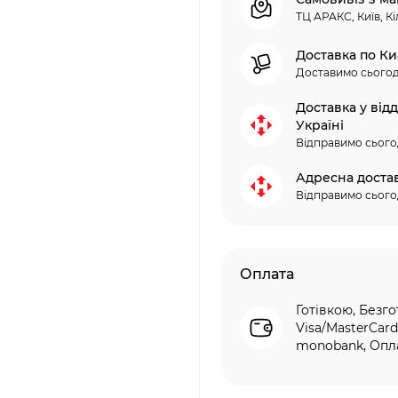
ТЦ АРАКС, Київ, Кі
Доставка по Ки
Доставимо сьогод
Доставка у від
Україні
Відправимо сього
Адресна доста
Відправимо сього
Оплата
Готівкою, Безго
Visa/MasterCard
monobank, Опла