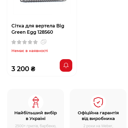
Сітка для вертела Big
Green Egg 128560
Немає в наявності
3 200 ₴
Найбільший вибір
Офіційна гарантія
в Україні
від виробника
2500+ грилів, барбекю,
2 роки на Weber,