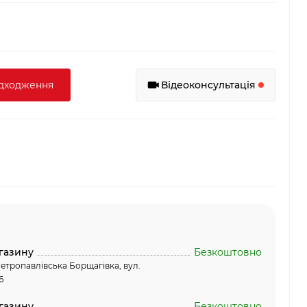
адходження
Відеоконсультація
газину
Безкоштовно
етропавлівська Борщагівка, вул.
6
газину
Безкоштовно