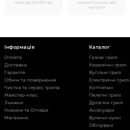
гриля від 100 000 грн
«Новою Поштою» або
кур’єром
Інформація
Каталог
Оплата
Газові грилі
Доставка
Керамічні грилі
Гарантія
Вугільні грилі
Обмін та повернення
Електричні грилі
Чистка та сервіс грилів
Коптильні
Майстер-клас
Пелетні грилі
Знижки
Дров'яні грилі
Новини та Огляди
Аксесуари
Магазини
Вуличні кухні
Обігрівачі