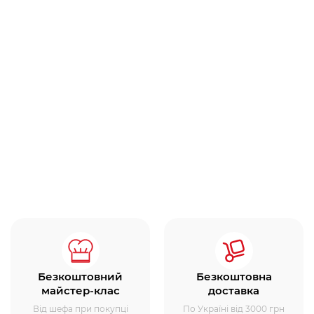
Безкоштовний
Безкоштовна
майстер-клас
доставка
Від шефа при покупці
По Україні від 3000 грн