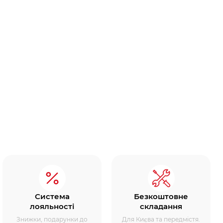
Система
Безкоштовне
лояльності
складання
Знижки, подарунки до
Для Києва та передмістя.