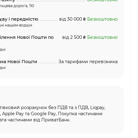
льцева дорога, 110
єву і передмістю
від 30 000 ₴
Безкоштовно
ні нашим водієм
ділення Нової Пошти по
від 2 500 ₴
Безкоштовно
дні
вка Нової Пошти
За тарифами перевізника
дні
тівковий розрахунок без ПДВ та з ПДВ, Liqpay,
, Apple Pay та Google Pay, Покупка частинами
та частинами від ПриватБанк.