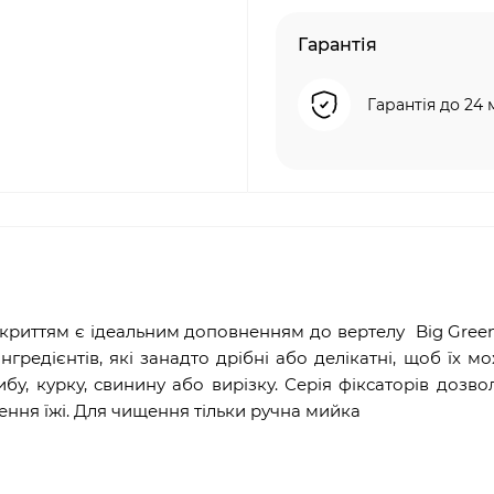
Гарантія
Гарантія до 24 
риттям є ідеальним доповненням до вертелу Big Green
гредієнтів, які занадто дрібні або делікатні, щоб їх м
ибу, курку, свинину або вирізку. Серія фіксаторів дозво
ння їжі. Для чищення тільки ручна мийка