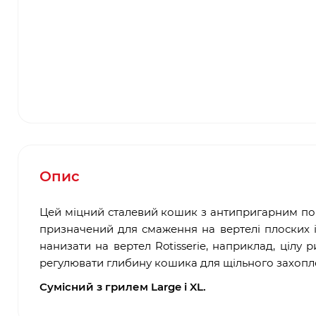
Опис
Цей міцний сталевий кошик з антипригарним пок
призначений для смаження на вертелі плоских ін
нанизати на вертел Rotisserie, наприклад, цілу р
регулювати глибину кошика для щільного захопле
Сумісний з грилем Large і XL.