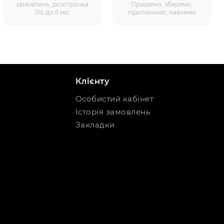
замовлень, розстрочка
Приїдемо, зберемо,
0% до 6 міс
підключимо, навчимо
Клієнту
Особистий кабінет
Історія замовлень
Закладки