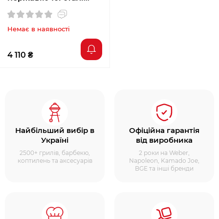
Napoleon
Немає в наявності
4 110 ₴
Найбільший вибір в
Офіційна гарантія
Україні
від виробника
2500+ грилів, барбекю,
2 роки на Weber,
коптилень та аксесуарів
Napoleon, Kamado Joe,
BGE та інші бренди