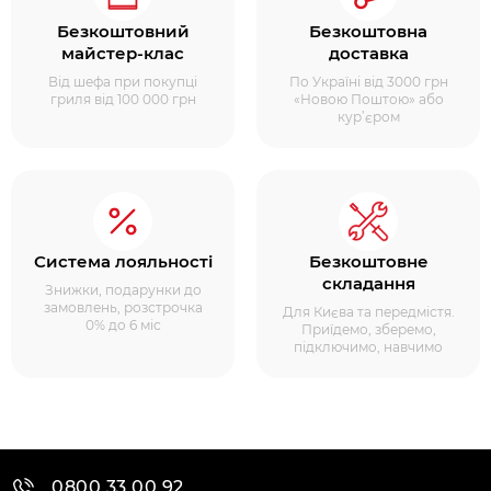
Безкоштовний
Безкоштовна
майстер-клас
доставка
Від шефа при покупці
По Україні від 3000 грн
гриля від 100 000 грн
«Новою Поштою» або
кур’єром
Система лояльності
Безкоштовне
складання
Знижки, подарунки до
замовлень, розстрочка
Для Києва та передмістя.
0% до 6 міс
Приїдемо, зберемо,
підключимо, навчимо
0800 33 00 92