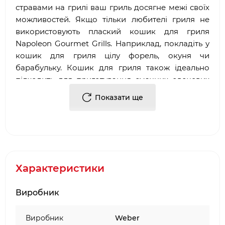
стравами на грилі ваш гриль досягне межі своїх
можливостей. Якщо тільки любителі гриля не
використовують плаский кошик для гриля
Napoleon Gourmet Grills. Наприклад, покладіть у
кошик для гриля цілу форель, окуня чи
барабульку. Кошик для гриля також ідеально
підходить для приготування смачних овочевих
страв. Або просто приготуйте баклажани та
Показати ще
овочеві скибочки.
нержавіюча сталь;
ідеально підходить для запікання риби та
інших делікатесних продуктів на грилі;
підходить для всіх типів вертелів.
Характеристики
Виробник
Виробник
Weber