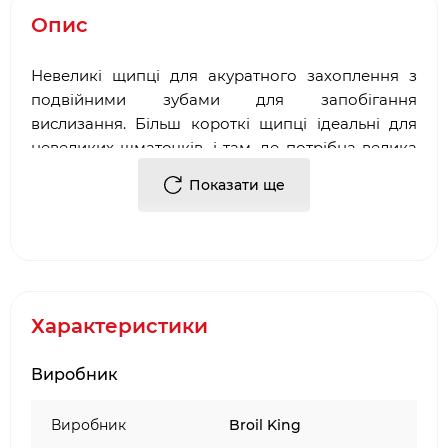
Опис
Невеликі щипці для акуратного захоплення з
подвійними зубами для запобігання
вислизання. Більш короткі щипці ідеальні для
невеликих шматочків, і там, де потрібна велика
точність. Зроблені з нержавіючої сталі.
Показати ще
Характеристики
Виробник
Виробник
Broil King