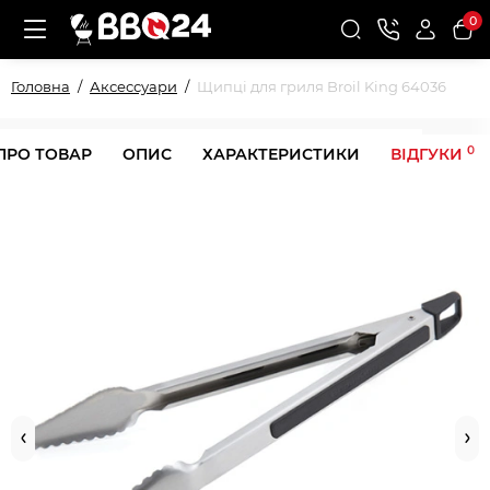
0
Головна
Аксессуари
Щипці для гриля Broil King 64036
0
ПРО ТОВАР
ОПИС
ХАРАКТЕРИСТИКИ
ВІДГУКИ