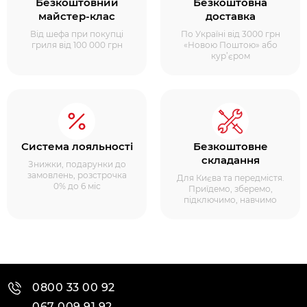
Безкоштовний
Безкоштовна
майстер-клас
доставка
Від шефа при покупці
По Україні від 3000 грн
гриля від 100 000 грн
«Новою Поштою» або
кур’єром
Система лояльності
Безкоштовне
складання
Знижки, подарунки до
замовлень, розстрочка
Для Києва та передмістя.
0% до 6 міс
Приїдемо, зберемо,
підключимо, навчимо
0800 33 00 92
067 009 91 92