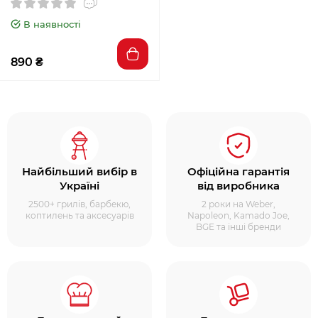
В наявності
890 ₴
Найбільший вибір в
Офіційна гарантія
Україні
від виробника
2500+ грилів, барбекю,
2 роки на Weber,
коптилень та аксесуарів
Napoleon, Kamado Joe,
BGE та інші бренди