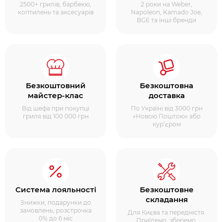
2500+ грилів, барбекю,
2 роки на Weber,
коптилень та аксесуарів
Napoleon, Kamado Joe,
BGE та інші бренди
Безкоштовний
Безкоштовна
майстер-клас
доставка
Від шефа при покупці
По Україні від 3000 грн
гриля від 100 000 грн
«Новою Поштою» або
кур’єром
Система лояльності
Безкоштовне
складання
Знижки, подарунки до
замовлень, розстрочка
Для Києва та передмістя.
0% до 6 міс
Приїдемо, зберемо,