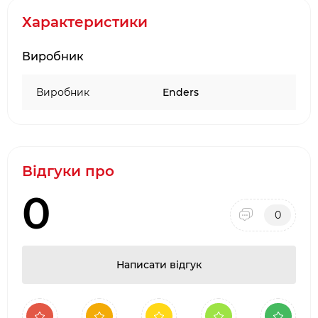
Габарити: Ш 44 х Г 25,5 х В 6.5 см
Характеристики
Вага: 0,75 кг
Виробник
Виробник
Enders
Відгуки про
0
0
Написати відгук