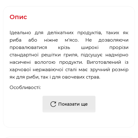
Опис
Ідеально для делікатних продуктів, таких як
риба або ніжне м'ясо. Не дозволяючи
провалюватися крізь широкі прорізи
стандартної решітки гриля, підсушує надмірно
насичені вологою продукти. Виготовлений із
харчової нержавіючої сталі має зручний розмір
як для риби, так і для овочевих страв.
Особливості:
Гнучка сітка для утримування риби або
Показати ще
овочів
Перевертання всієї страви на грилі за одну
дію
Виготовлене з нержавіючої сталі
Підходить для всіх типів грилів