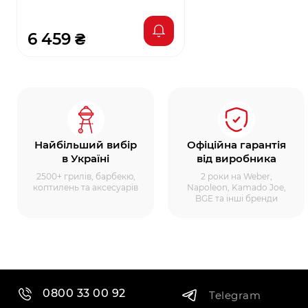
6 459 ₴
Найбільший вибір
Офіційна гарантія
в Україні
від виробника
2500+ грилів, барбекю,
2 роки на Weber,
коптилень та аксесуарів
Napoleon, Kamado Joe,
BGE та інші бренди
0800 33 00 92
Telegram