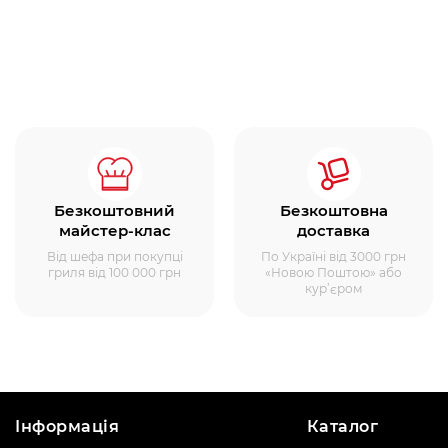
Безкоштовний
Безкоштовна
майстер-клас
доставка
Від шефа при покупці
По Україні від 3000 грн
гриля від 100 000 грн
«Новою Поштою» або
кур’єром
Інформація
Каталог