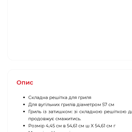
Опис
Складна решітка для гриля
Для вугільних грилів діаметром 57 см
Гриль із затишком: зі складною решіткою д
продовжує смажитись.
Розмір 4,45 см в 54,61 см ш X 54,61 см г