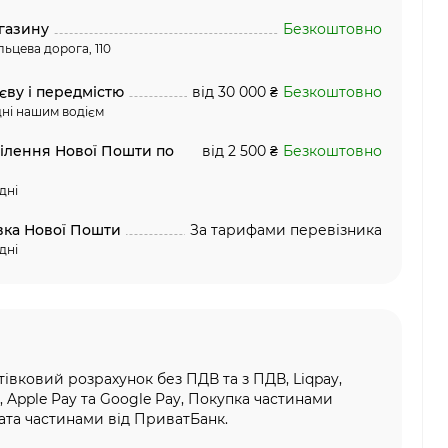
газину
Безкоштовно
льцева дорога, 110
єву і передмістю
від 30 000 ₴
Безкоштовно
ні нашим водієм
ділення Нової Пошти по
від 2 500 ₴
Безкоштовно
дні
вка Нової Пошти
За тарифами перевізника
дні
тівковий розрахунок без ПДВ та з ПДВ, Liqpay,
, Apple Pay та Google Pay, Покупка частинами
та частинами від ПриватБанк.