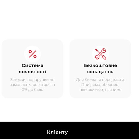
Система
Безкоштовне
лояльності
складання
Знижки, подарунки до
Для Києва та передмістя.
замовлень, розстрочка
Приїдемо, зберемо,
0% до 6 міс
підключимо, навчимо
Клієнту