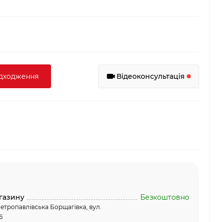
адходження
Відеоконсультація
газину
Безкоштовно
етропавлівська Борщагівка, вул.
6