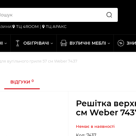
зини:
ТЦ 4ROOM
|
ТЦ АРАКС
НІ
ОБІГРІВАЧІ
ВУЛИЧНІ МЕБЛІ
ЗН
ля вугільного гриля 57 см Weber 7437
0
ВІДГУКИ
Решітка верх
см Weber 743
Немає в наявності
Код:
7437