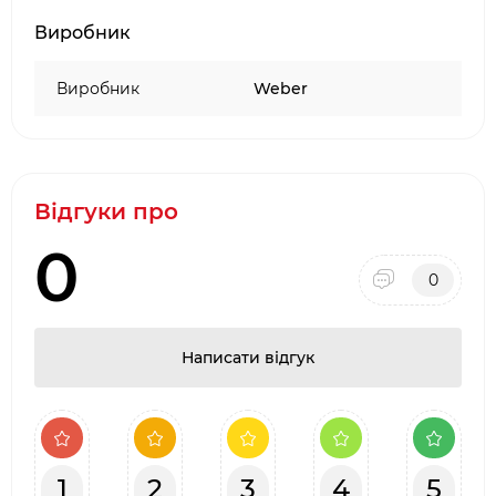
традиційного гриля
Підходить для використання системи
Виробник
GOURMET BBQ SYSTEMS
Виробник
Weber
Відгуки про
0
0
Написати відгук
1
2
3
4
5