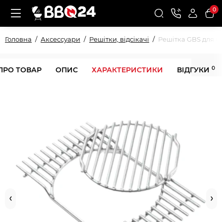
0
Головна
Аксессуари
Решітки, відсікачі
Решітка GBS для га
0
ПРО ТОВАР
ОПИС
ХАРАКТЕРИСТИКИ
ВІДГУКИ