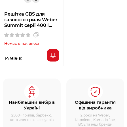
Решітка GBS для
газового гриля Weber
Summit серії 400 і
серії 600
Немає в наявності
14 919 ₴
Найбільший вибір в
Офіційна гарантія
Україні
від виробника
2500+ грилів, барбекю,
2 роки на Weber,
коптилень та аксесуарів
Napoleon, Kamado Joe,
BGE та інші бренди