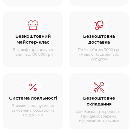
Безкоштовний
Безкоштовна
майстер-клас
доставка
Від шефа при покупці
По Україні від 3000 грн
гриля від 100 000 грн
«Новою Поштою» або
кур’єром
Система лояльності
Безкоштовне
складання
Знижки, подарунки до
замовлень, розстрочка
Для Києва та передмістя.
0% до 6 міс
Приїдемо, зберемо,
підключимо, навчимо