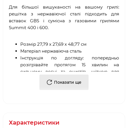
Для більшої вишуканості на вашому грилі:
решітка з нержавіючої сталі підходить для
вставок GBS і сумісна з газовими грилями
Summit 400 і 600.
Розмір 27,79 х 27,69 х 48,77 см
Матеріал нержавіюча сталь
Інструкція по догляду: попередньо
розігрівайте протягом 15 хвилин на
сильному вогні та очистіть щіткою для
гриля.
Показати ще
Підходить для газових грилів Summit ®
серії 400/600
Особливості:
Характеристики
Включає вставку для гриля 30,5 см / 12 для