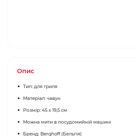
Опис
Тип: для гриля
Матеріал: чавун
Розмір: 45 х 19,5 см
Можна мити в посудомийній машині
Бренд: Berghoff (Бельгія)