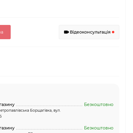
ва
Відеоконсультація
газину
Безкоштовно
етропавлівська Борщагівка, вул.
6
газину
Безкоштовно