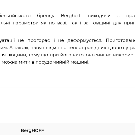
ельгійського бренду Berghoff, виходячи з пра
льні параметри як по вазі, так і за товщині для при
луатації не прогорає і не деформується. Приготован
м. А також, чавун відмінно теплопровідник і довго утр
для людини, тому що при його виготовленні не викорис
у, можна мити в посудомийній машині.
BergHOFF