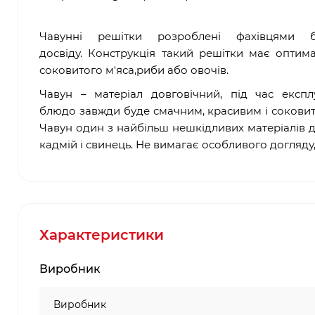
Чавунні решітки розроблені фахівцями б
досвіду. Конструкція такий решітки має оптима
соковитого м'яса,риби або овочів.
Чавун – матеріал довговічний, під час експ
блюдо завжди буде смачним, красивим і соковити
Чавун один з найбільш нешкідливих матеріалів 
кадмій і свинець. Не вимагає особливого догляд
Характеристики
Виробник
Виробник