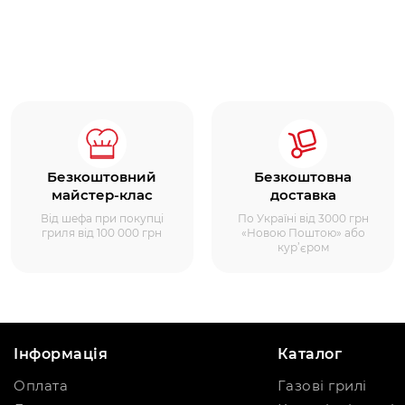
Безкоштовний
Безкоштовна
майстер-клас
доставка
Від шефа при покупці
По Україні від 3000 грн
гриля від 100 000 грн
«Новою Поштою» або
кур’єром
Інформація
Каталог
Оплата
Газові грилі