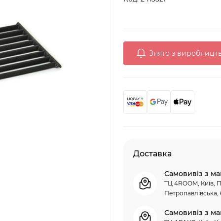
Знято з виробницт
Доставка
Самовивіз з ма
ТЦ 4ROOM, Київ, П
Петропавлівська, 
Самовивіз з ма