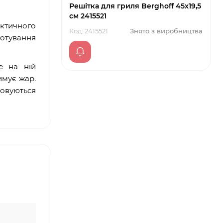
Решітка для гриля Berghoff 45х19,5
см 2415521
ктичного
Код: 2415521
Знято з виробництва
готування
е на ній
имує жар.
товуються