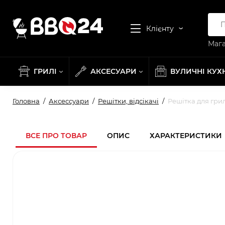
Клієнту
Мага
ГРИЛІ
АКСЕСУАРИ
ВУЛИЧНІ КУХ
Головна
Аксессуари
Решітки, відсікачі
Решітка для грил
ВСЕ ПРО ТОВАР
ОПИС
ХАРАКТЕРИСТИКИ