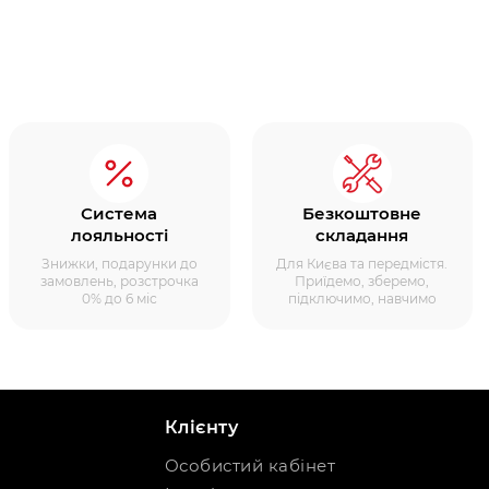
Система
Безкоштовне
лояльності
складання
Знижки, подарунки до
Для Києва та передмістя.
замовлень, розстрочка
Приїдемо, зберемо,
0% до 6 міс
підключимо, навчимо
Клієнту
Особистий кабінет