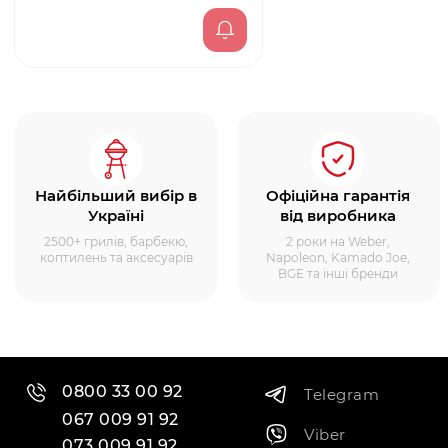
Найбільший вибір в
Офіційна гарантія
Україні
від виробника
2500+ грилів, барбекю,
2 роки на Weber,
коптилень та аксесуарів
Napoleon, Kamado Joe,
BGE та інші бренди
0800 33 00 92
Telegram
067 009 91 92
Viber
073 009 91 92