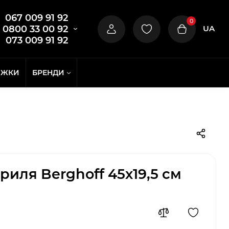
067 009 91 92
0
UA
0800 33 00 92
073 009 91 92
ИЖКИ
БРЕНДИ
риля Berghoff 45х19,5 см