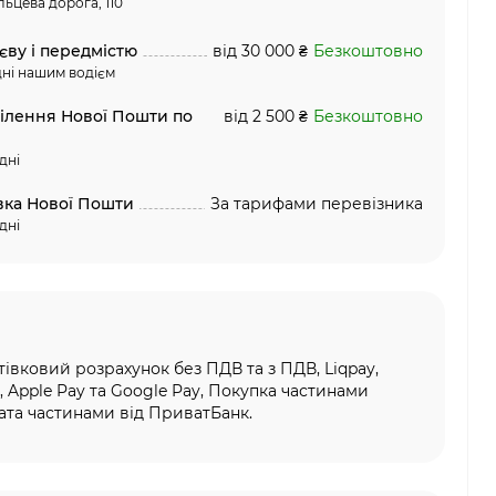
льцева дорога, 110
єву і передмістю
від 30 000 ₴
Безкоштовно
ні нашим водієм
ділення Нової Пошти по
від 2 500 ₴
Безкоштовно
дні
вка Нової Пошти
За тарифами перевізника
дні
тівковий розрахунок без ПДВ та з ПДВ, Liqpay,
, Apple Pay та Google Pay, Покупка частинами
та частинами від ПриватБанк.