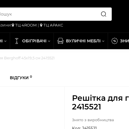
зини:
ТЦ 4ROOM
|
ТЦ АРАКС
НІ
ОБІГРІВАЧІ
ВУЛИЧНІ МЕБЛІ
ЗН
я Berghoff 45х19,5 см 2415521
0
ВІДГУКИ
Решітка для г
2415521
Знято з виробництва
Код:
2415521