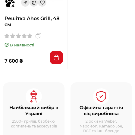
4
Решітка Ahos Grill, 48
см
В наявності
7 600 ₴
Найбільший вибір в
Офіційна гарантія
Україні
від виробника
2500+ грилів, барбекю,
2 роки на Weber,
коптилень та аксесуарів
Napoleon, Kamado Joe,
BGE та інші бренди