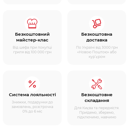
Безкоштовний
Безкоштовна
майстер-клас
доставка
Від шефа при покупці
По Україні від 3000 грн
гриля від 100 000 грн
«Новою Поштою» або
кур’єром
Система лояльності
Безкоштовне
складання
Знижки, подарунки до
замовлень, розстрочка
Для Києва та передмістя.
0% до 6 міс
Приїдемо, зберемо,
підключимо, навчимо