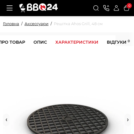
0
Головна
Аксессуари
Решітка Ahos Grill, 48 см
0
ПРО ТОВАР
ОПИС
ХАРАКТЕРИСТИКИ
ВІДГУКИ