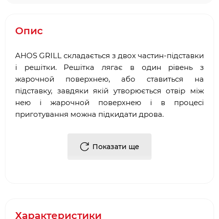
Опис
AHOS GRILL складається з двох частин-підставки
і решітки. Решітка лягає в один рівень з
жарочной поверхнею, або ставиться на
підставку, завдяки якій утворюється отвір між
нею і жарочной поверхнею і в процесі
приготування можна підкидати дрова.
Решітка AHOS GRILL діаметром 48 см йде
Показати ще
до моделей: AHOS OLYMPIC 1000,
AHOS OLYMPIC 1000 LOW, AHOS BOX,
AHOS ORIGINAL, AHOS PRO, AHOS
ORIGINAL LOW, AHOS BIG SPHERE, AHOS
BIG SPHERE LOW.
Характеристики