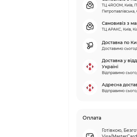
ТЦ 4ROOM, Київ, П
Петропавлівська, 
Самовивіз з ма
ТЦ АРАКС, Київ, Кі
Доставка по Ки
Доставимо сьогод
Доставка у від
Україні
Відправимо сього
Адресна доста
Відправимо сього
Оплата
Готівкою, Безго
Visa/MasterCard