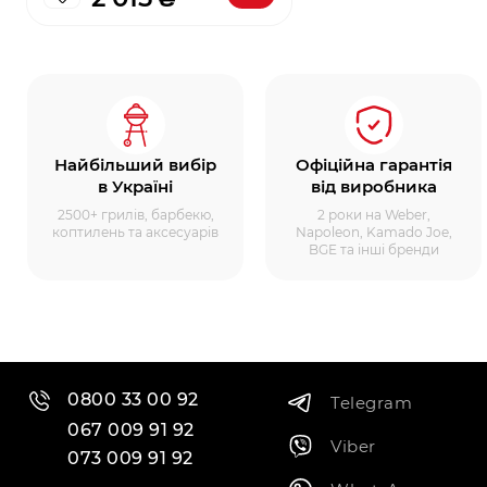
Найбільший вибір
Офіційна гарантія
в Україні
від виробника
2500+ грилів, барбекю,
2 роки на Weber,
коптилень та аксесуарів
Napoleon, Kamado Joe,
BGE та інші бренди
0800 33 00 92
Telegram
067 009 91 92
Viber
073 009 91 92