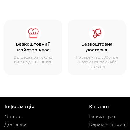
Безкоштовний
Безкоштовна
майстер-клас
доставка
Від шефа при покупці
По Україні від 3000 грн
гриля від 100 000 грн
«Новою Поштою» або
кур’єром
Інформація
Каталог
Оплата
Газові грилі
Доставка
Керамічні грилі