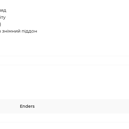
ляд
іту
)
в знімний піддон
Enders