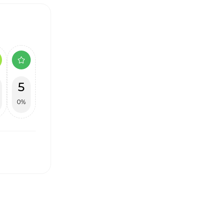
5
0%
І