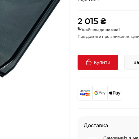
2 015 ₴
Знайшли дешевше?
Повідомити про зниження ціни, 
Купити
З
Доставка
Самовивіз з ма