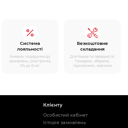
Система
Безкоштовне
лояльності
складання
Знижки, подарунки до
Для Києва та передмістя.
замовлень, розстрочка
Приїдемо, зберемо,
0% до 6 міс
підключимо, навчимо
Клієнту
Особистий кабінет
Історія замовлень