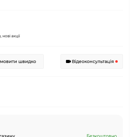
нові акції
амовити швидко
Відеоконсультація
газину
Безкоштовно