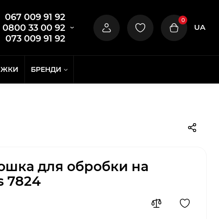
067 009 91 92
0
UA
0800 33 00 92
073 009 91 92
ИЖКИ
БРЕНДИ
ошка для обробки на
s 7824