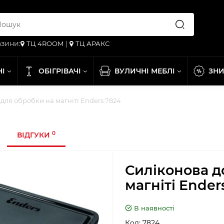
зини:
ТЦ 4ROOM
|
ТЦ АРАКС
НІ
ОБІГРІВАЧІ
ВУЛИЧНІ МЕБЛІ
ЗН
для обробки на магніті Enders 7824
0
ВІДГУКИ
Силіконова д
магніті Ender
В наявності
Код:
7824