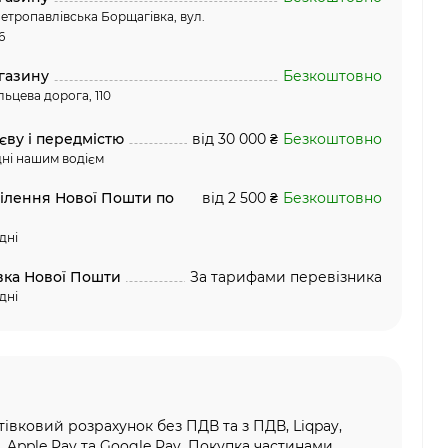
етропавлівська Борщагівка, вул.
6
газину
Безкоштовно
льцева дорога, 110
єву і передмістю
від 30 000 ₴
Безкоштовно
ні нашим водієм
ділення Нової Пошти по
від 2 500 ₴
Безкоштовно
дні
вка Нової Пошти
За тарифами перевізника
дні
тівковий розрахунок без ПДВ та з ПДВ, Liqpay,
, Apple Pay та Google Pay, Покупка частинами