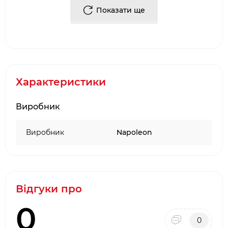
в комплект якої входить професійний
Показати ще
кухарський ніж.
Ідеальний подарунок для амбітного майстра
гриля! Обробна дошка з акації має ручку із
натуральної шкіри.
Набір: дошка та ніж Napoleon President Edition:
Характеристики
матеріал: дерево акації, нержавіюча сталь;
розміри дошки (Д х Ш х В ): 41,2 х 31 х 1,9 см;
Виробник
вага: 2 кг;
ручка з натуральної шкіри;
Виробник
Napoleon
в комплекті: обробна дошка та кухарський
ніж PRO.
Відгуки про
0
0