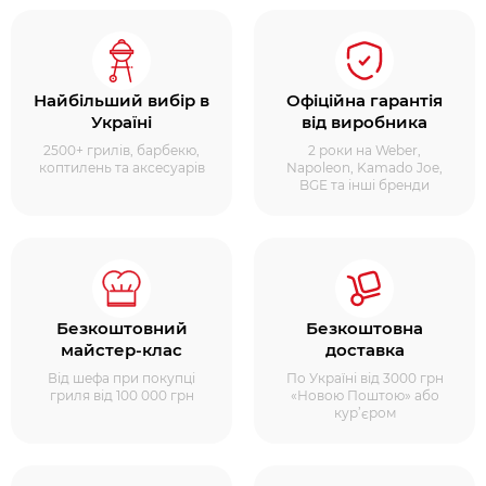
Найбільший вибір в
Офіційна гарантія
Україні
від виробника
2500+ грилів, барбекю,
2 роки на Weber,
коптилень та аксесуарів
Napoleon, Kamado Joe,
BGE та інші бренди
Безкоштовний
Безкоштовна
майстер-клас
доставка
Від шефа при покупці
По Україні від 3000 грн
гриля від 100 000 грн
«Новою Поштою» або
кур’єром