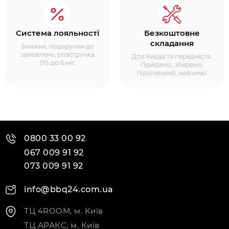
Система лояльності
Безкоштовне
складання
Знижки, подарунки до
замовлень, розстрочка
Для Києва та передмістя.
0% до 6 міс
Приїдемо, зберемо,
підключимо, навчимо
0800 33 00 92
067 009 91 92
073 009 91 92
info@bbq24.com.ua
ТЦ 4ROOM, м. Київ
ТЦ АРАКС, м. Київ