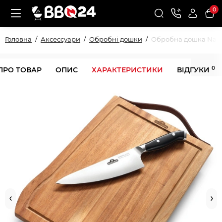
0
Головна
Аксессуари
Обробні дошки
Обробна дошка Napol
0
ПРО ТОВАР
ОПИС
ХАРАКТЕРИСТИКИ
ВІДГУКИ