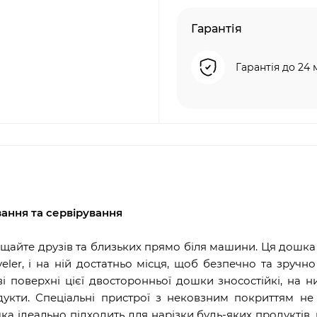
Гарантія
Гарантія до 24 
ання та сервірування
гощайте друзів та близьких прямо біля машини. Ця дошка
eler, і на ній достатньо місця, щоб безпечно та зручно
ві поверхні цієї двосторонньої дошки зносостійкі, на 
дукти. Спеціальні пристрої з нековзним покриттям не
ка ідеально підходить для нарізки будь-яких продуктів, 