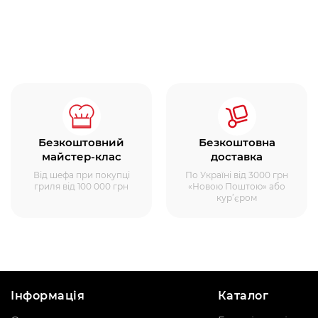
Безкоштовний
Безкоштовна
майстер-клас
доставка
Від шефа при покупці
По Україні від 3000 грн
гриля від 100 000 грн
«Новою Поштою» або
кур’єром
Інформація
Каталог