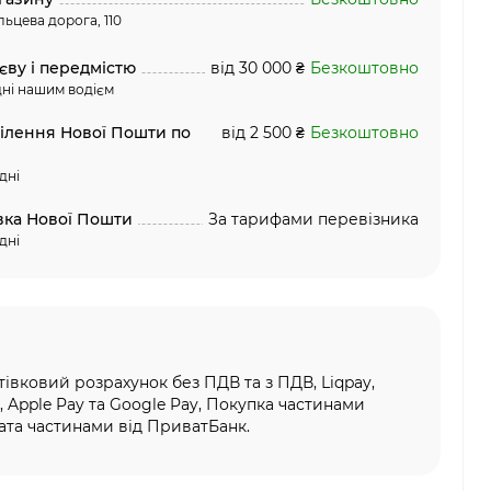
льцева дорога, 110
єву і передмістю
від 30 000 ₴
Безкоштовно
ні нашим водієм
ділення Нової Пошти по
від 2 500 ₴
Безкоштовно
дні
вка Нової Пошти
За тарифами перевізника
дні
тівковий розрахунок без ПДВ та з ПДВ, Liqpay,
, Apple Pay та Google Pay, Покупка частинами
та частинами від ПриватБанк.