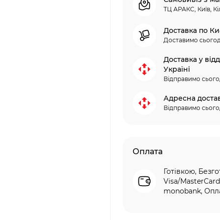
ТЦ АРАКС, Київ, Кі
Доставка по Ки
Доставимо сьогод
Доставка у від
Україні
Відправимо сього
Адресна доста
Відправимо сього
Оплата
Готівкою, Безго
Visa/MasterCard
monobank, Опла