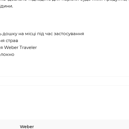
ідини.
 дошку на місці під час застосування
ня страв
я Weber Traveler
олокно
Weber