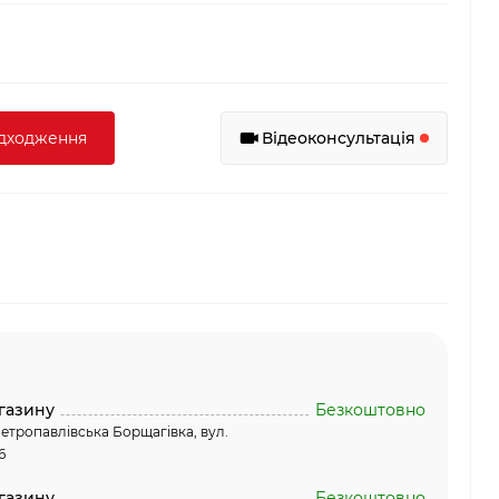
адходження
Відеоконсультація
газину
Безкоштовно
етропавлівська Борщагівка, вул.
6
газину
Безкоштовно