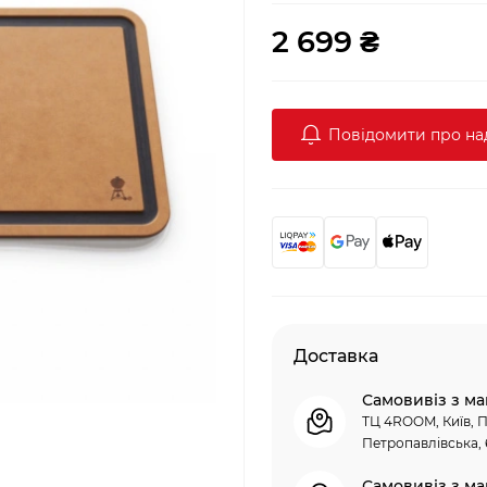
2 699 ₴
Повідомити про н
Доставка
Самовивіз з ма
ТЦ 4ROOM, Київ, П
Петропавлівська, 
Самовивіз з ма