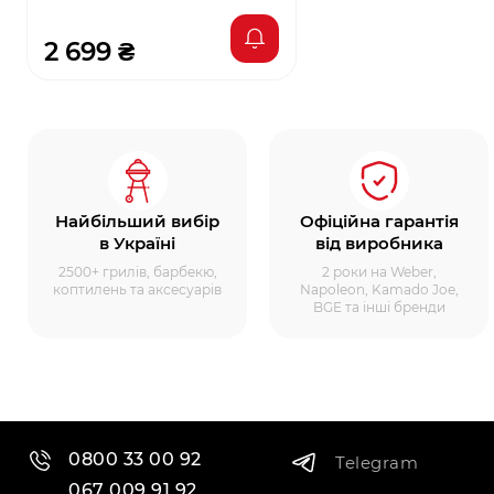
2 699 ₴
Найбільший вибір
Офіційна гарантія
в Україні
від виробника
2500+ грилів, барбекю,
2 роки на Weber,
коптилень та аксесуарів
Napoleon, Kamado Joe,
BGE та інші бренди
0800 33 00 92
Telegram
067 009 91 92