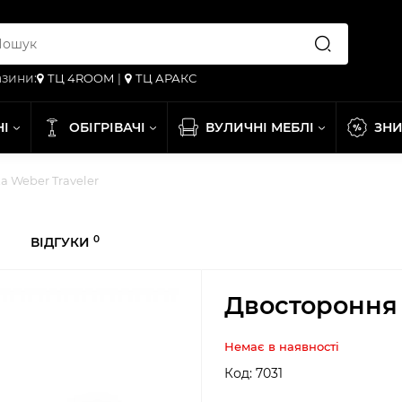
зини:
ТЦ 4ROOM
|
ТЦ АРАКС
НІ
ОБІГРІВАЧІ
ВУЛИЧНІ МЕБЛІ
ЗН
 Weber Traveler
0
ВІДГУКИ
Двостороння 
Немає в наявності
Код:
7031