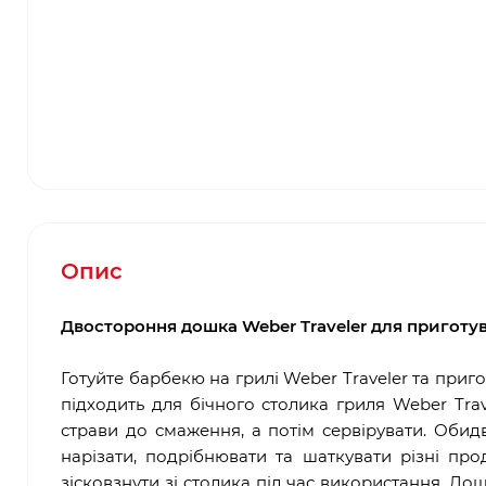
Опис
Двостороння дошка Weber Traveler для приготув
Готуйте барбекю на грилі Weber Traveler та при
підходить для бічного столика гриля Weber Trav
страви до смаження, а потім сервірувати. Обид
нарізати, подрібнювати та шаткувати різні про
зісковзнути зі столика під час використання. Дош