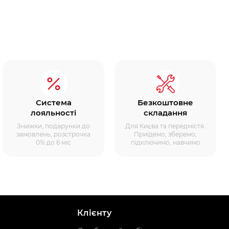
Система
Безкоштовне
лояльності
складання
Знижки, подарунки до
Для Києва та передмістя.
замовлень, розстрочка
Приїдемо, зберемо,
0% до 6 міс
підключимо, навчимо
Клієнту