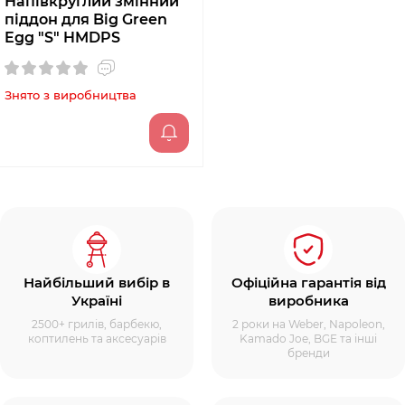
Напівкруглий змінний
піддон для Big Green
Egg "S" HMDPS
Знято з виробництва
Найбільший вибір в
Офіційна гарантія від
Україні
виробника
2500+ грилів, барбекю,
2 роки на Weber, Napoleon,
коптилень та аксесуарів
Kamado Joe, BGE та інші
бренди