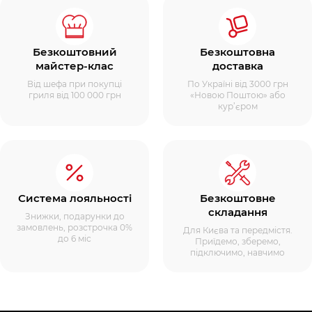
Безкоштовний
Безкоштовна
майстер-клас
доставка
Від шефа при покупці
По Україні від 3000 грн
гриля від 100 000 грн
«Новою Поштою» або
кур’єром
Система лояльності
Безкоштовне
складання
Знижки, подарунки до
замовлень, розстрочка 0%
Для Києва та передмістя.
до 6 міс
Приїдемо, зберемо,
підключимо, навчимо