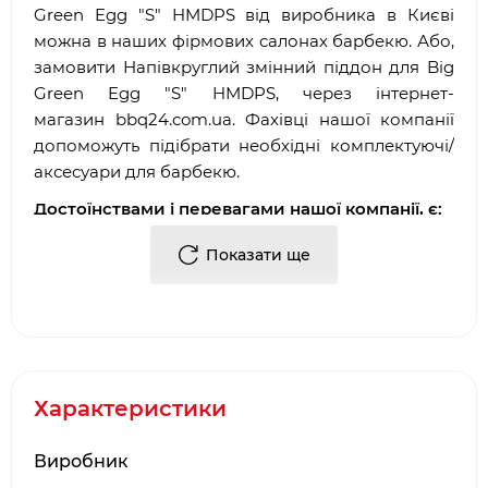
Green Egg "S" HMDPS від виробника в Києві
можна в наших фірмових салонах барбекю. Або,
замовити Напівкруглий змінний піддон для Big
Green Egg "S" HMDPS, через інтернет-
магазин
bbq
24.
com
.
ua
. Фахівці нашої компанії
допоможуть підібрати необхідні комплектуючі/
аксесуари для барбекю.
Достоїнствами і перевагами нашої компанії, є:
·
Багаторічний досвід роботи у сфері
Показати ще
продажу
аксесуарів для гриля
і барбекю
·
Офіційний партнер і представник
Big Green
Egg
·
Довгострокова гарантія від виробника
Характеристики
·
Два фірмових салони барбекю в місті Києві:
ТЦ Аракс, ТЦ 4
Room
Виробник
·
Наявність товару на складі виробника в