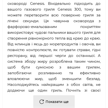
сковороді Genesis. Вінідеально підходить до
вашого газового гриля Genesis 300, тому ви
можете перетворити всю поверхню гриля за
лічені секунди. Ця чавунна сковорода з
фарфорово-емальованим покриттям
використовує чудові пальники вашого гриля для
створення рівномірного тепла від краю до краю.
Від млинців і яєць до морепродуктів і овочів, ви
повністю контролюєте, як готувати страви, гідні
ресторану, від першої черги до останньої. А
система збору жиру розроблена таким чином,
щоб бути сумісною з вашим грилем,
запобігаючи розливанню та ефективно
вловлюючи жир, щоб зменшити безлад.
Насолоджуйтесь найкращим з обох світів, не
додаючи ще один гриль. Почніть зі своєї
сковорідки.
Показати ще
Підходить для газових грилів Genesis і