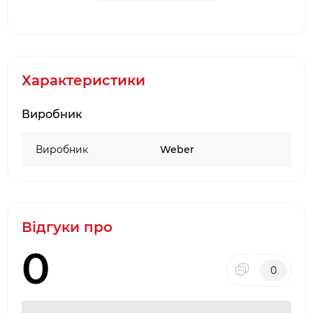
Genesis II 300 2016 р. і новіших
Спеціально підібрана пластина гриля
трансформує всю поверхню гриля
Сумісне управління жиром усуває розливи,
утримує жир
Характеристики
Виготовлений із чавуну з порцеляновою
емаллю
Виробник
Міцна конструкція забезпечує рівномірний
нагрів для пасерування, смаження та
Виробник
Weber
обсмажування
Підняті краї утримують їжу, олію та
приправи на місці
Розмір в упаковці 72 x 58 x 6,1 см
Розмір без упаковки 3 x 65 x 47,5 см
Відгуки про
0
0