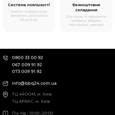
Система лояльності
Безкоштовне
складання
Знижки, подарунки до
замовлень, розстрочка
Для Києва та передмістя.
0% до 6 міс
Приїдемо, зберемо,
підключимо, навчимо
0800 33 00 92
067 009 91 92
073 009 91 92
info@bbq24.com.ua
ТЦ 4ROOM, м. Київ
ТЦ АРАКС, м. Київ
Пн–Нд : 10:00–20:00