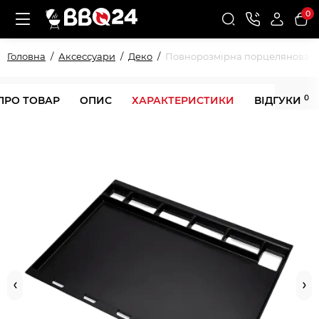
0
Головна
Аксессуари
Деко
Повнорозмірна порцелянова ем
0
ПРО ТОВАР
ОПИС
ХАРАКТЕРИСТИКИ
ВІДГУКИ