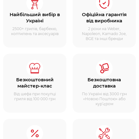
Найбільший вибір в
Офіційна гарантія
Україні
від виробника
2500+ грилів, барбекю,
2 роки на Weber,
коптилень та аксесуарів
Napoleon, Kamado Joe,
BGE та інші бренди
Безкоштовний
Безкоштовна
майстер-клас
доставка
Від шефа при покупці
По Україні від 3000 грн
гриля від 100 000 грн
«Новою Поштою» або
кур’єром