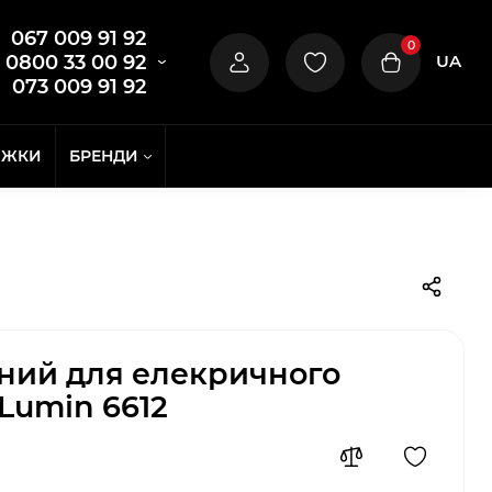
067 009 91 92
0
UA
0800 33 00 92
073 009 91 92
ИЖКИ
БРЕНДИ
ний для елекричного
Lumіn 6612