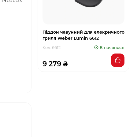
 Products
Піддон чавунний для елекричного
гриля Weber Lumіn 6612
Код: 6612
В наявності
9 279 ₴