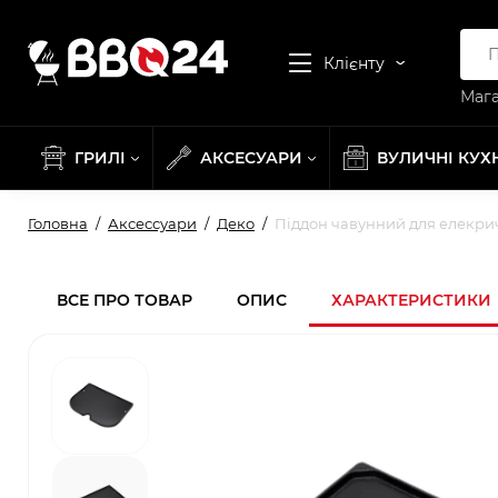
Клієнту
Мага
ГРИЛІ
АКСЕСУАРИ
ВУЛИЧНІ КУХ
Головна
Аксессуари
Деко
Піддон чавунний для елекри
ВСЕ ПРО ТОВАР
ОПИС
ХАРАКТЕРИСТИКИ