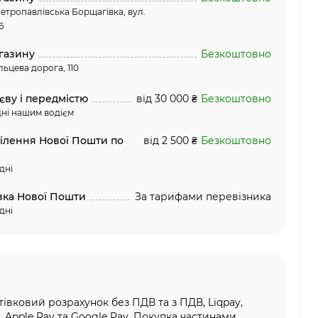
етропавлівська Борщагівка, вул.
6
газину
Безкоштовно
льцева дорога, 110
єву і передмістю
від 30 000 ₴
Безкоштовно
ні нашим водієм
ділення Нової Пошти по
від 2 500 ₴
Безкоштовно
дні
вка Нової Пошти
За тарифами перевізника
дні
тівковий розрахунок без ПДВ та з ПДВ, Liqpay,
, Apple Pay та Google Pay, Покупка частинами