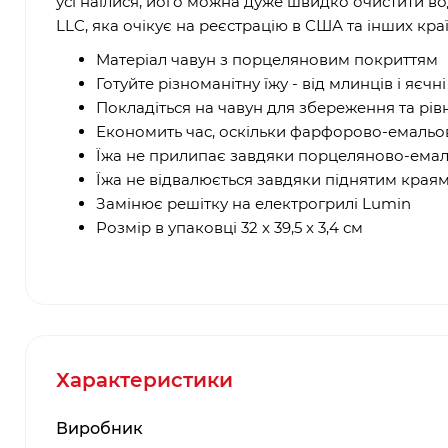
усі наїлися, його можна дуже швидко очистити 
LLC, яка очікує на реєстрацію в США та інших краї
Матеріал чавун з порцеляновим покриттям
Готуйте різноманітну їжу - від млинців і яєчн
Покладіться на чавун для збереження та рів
Економить час, оскільки фарфорово-емальо
Їжа не прилипає завдяки порцеляново-ема
Їжа не відвалюється завдяки піднятим края
Замінює решітку на електрогрилі Lumin
Розмір в упаковці 32 x 39,5 x 3,4 см
Характеристики
Виробник