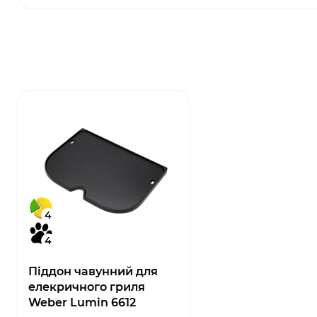
4
4
Піддон чавунний для
елекричного гриля
Weber Lumіn 6612