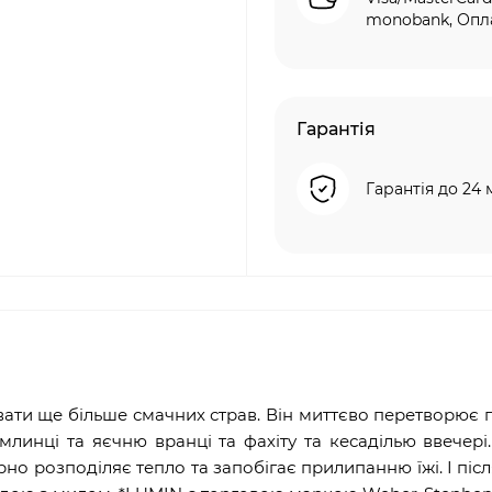
monobank, Опла
Гарантія
Гарантія до 24 
вати ще більше смачних страв. Він миттєво перетворює
инці та яєчню вранці та фахіту та кесаділью ввечері
 розподіляє тепло та запобігає прилипанню їжі. І після