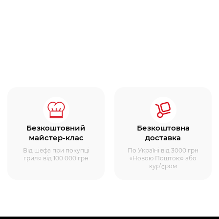
Безкоштовний
Безкоштовна
майстер-клас
доставка
Від шефа при покупці
По Україні від 3000 грн
гриля від 100 000 грн
«Новою Поштою» або
кур’єром