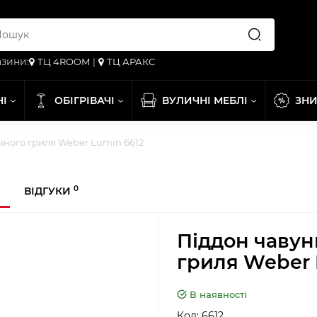
зини:
ТЦ 4ROOM
|
ТЦ АРАКС
НІ
ОБІГРІВАЧІ
ВУЛИЧНІ МЕБЛІ
ЗН
чного гриля Weber Lumіn 6612
0
ВІДГУКИ
Піддон чавун
гриля Weber 
В наявності
Код:
6612