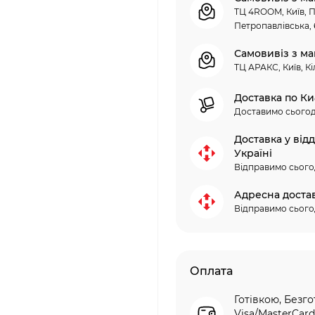
ТЦ 4ROOM, Київ, П
Петропавлівська, 
Самовивіз з ма
ТЦ АРАКС, Київ, Кі
Доставка по Ки
Доставимо сьогод
Доставка у від
Україні
Відправимо сього
Адресна доста
Відправимо сього
Оплата
Готівкою, Безго
Visa/MasterCard