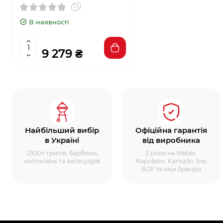
В наявності
9 279 ₴
Найбільший вибір
Офіційна гарантія
в Україні
від виробника
2500+ грилів, барбекю,
2 роки на Weber,
коптилень та аксесуарів
Napoleon, Kamado Joe,
BGE та інші бренди