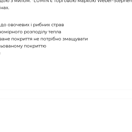
водою з милом. *LUMIN є торговою маркою Weber-Stephen
нах.
і до овочевих і рибних страв
номірного розподілу тепла
ване покриття не потрібно змащувати
льованому покриттю
м