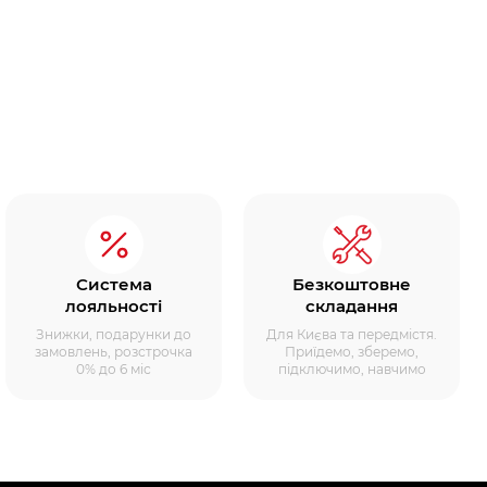
Система
Безкоштовне
лояльності
складання
Знижки, подарунки до
Для Києва та передмістя.
замовлень, розстрочка
Приїдемо, зберемо,
0% до 6 міс
підключимо, навчимо