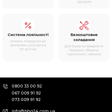
кур’єром
Система лояльності
Безкоштовне
складання
Знижки, подарунки до
замовлень, розстрочка
Для Києва та передмістя.
0% до 6 міс
Приїдемо, зберемо,
підключимо, навчимо
0800 33 00 92
067 009 91 92
073 009 91 92
info@bbq24.com.ua