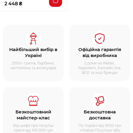
2 448 ₴
Найбільший вибір в
Офіційна гарантія
Україні
від виробника
2500+ грилів, барбекю,
2 роки на Weber,
коптилень та аксесуарів
Napoleon, Kamado Joe,
BGE та інші бренди
Безкоштовний
Безкоштовна
майстер-клас
доставка
Від шефа при покупці
По Україні від 3000 грн
гриля від 100 000 грн
«Новою Поштою» або