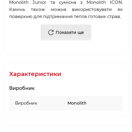
Monolith Junior та сумісна з Monolith ICON.
Камінь також можна використовувати як
поверхню для підтримання тепла готових страв.
Призначений для приготування піци, хліба,
Показати ще
фокачі та іншої випічки
Пориста поверхня поглинає вологу з тіста
Забезпечує хрустку скоринку та рівномірне
пропікання
Виготовлений із високоякісної кераміки
(кордієриту)
Характеристики
Сумісний із грилями Monolith Junior та
Monolith ICON
Виробник
Діаметр: 26 см
Товщина: 1–1,6 см
Виробник
Monolith
Вага: близько 1,4 кг
Може використовуватися як поверхня для
підтримання тепла страв
Monolith 201025 стане чудовим доповненням до