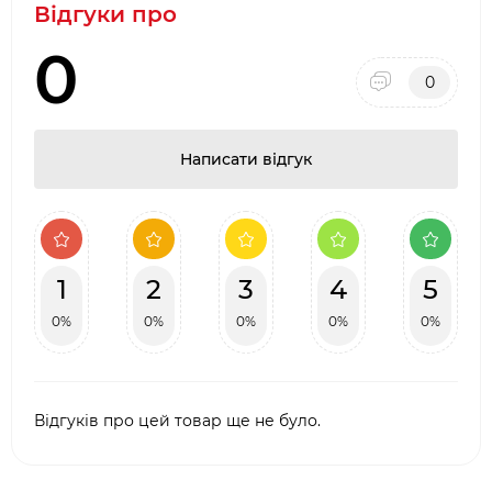
Відгуки про
вашого керамічного гриля, дозволяючи готувати
ароматну піцу та домашню випічку з
0
професійним результатом.
0
Написати відгук
1
2
3
4
5
0%
0%
0%
0%
0%
Відгуків про цей товар ще не було.