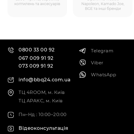
коптилень та аксесуарів
Napoleon, Kamado Joe,
BGE та інші бренди
0800 33 00 92
Telegram
067 009 91 92
Viber
073 009 91 92
WhatsApp
info@bbq24.com.ua
ТЦ 4ROOM, м. Київ
ТЦ АРАКС, м. Київ
Пн–Нд : 10:00–20:00
Відеоконсультація