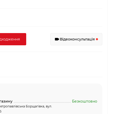
адходження
Відеоконсультація
газину
Безкоштовно
етропавлівська Борщагівка, вул.
6