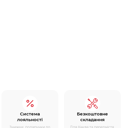
Система
Безкоштовне
лояльності
складання
Знижки, подарунки до
Для Києва та передмістя.