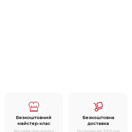
Безкоштовний
Безкоштовна
майстер-клас
доставка
Від шефа при покупці
По Україні від 3000 грн