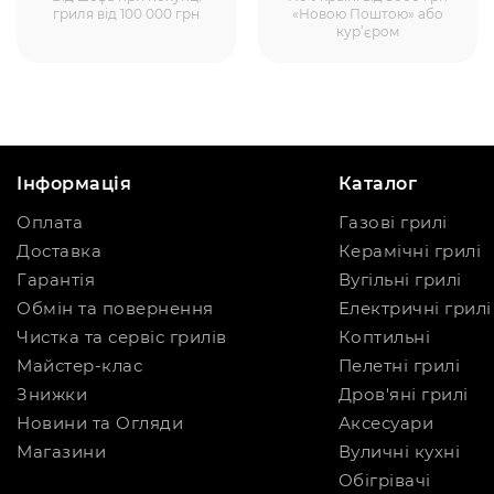
гриля від 100 000 грн
«Новою Поштою» або
кур’єром
Інформація
Каталог
Оплата
Газові грилі
Доставка
Керамічні грилі
Гарантія
Вугільні грилі
Обмін та повернення
Електричні грилі
Чистка та сервіс грилів
Коптильні
Майстер-клас
Пелетні грилі
Знижки
Дров'яні грилі
Новини та Огляди
Аксесуари
Магазини
Вуличні кухні
Обігрівачі