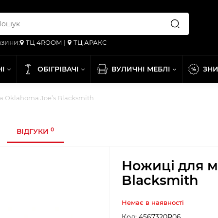
зини:
ТЦ 4ROOM
|
ТЦ АРАКС
НІ
ОБІГРІВАЧІ
ВУЛИЧНІ МЕБЛІ
ЗН
а Oklahoma Joe’s Blacksmith
0
ВІДГУКИ
Ножиці для м
Blacksmith
Немає в наявності
Код:
4567320R06