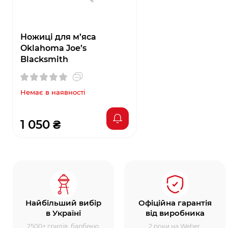
Ножиці для м’яса
Oklahoma Joe’s
Blacksmith
Немає в наявності
1 050 ₴
Найбільший вибір
Офіційна гарантія
в Україні
від виробника
2500+ грилів, барбекю,
2 роки на Weber,