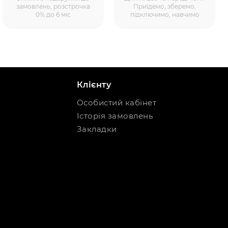
замовлень, розстрочка
Приїдемо, зберемо,
0% до 6 міс
підключимо, навчимо
Клієнту
Особистий кабінет
Історія замовлень
Закладки