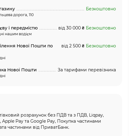
газину
Безкоштовно
льцева дорога, 110
єву і передмістю
від 30 000 ₴
Безкоштовно
ні нашим водієм
ділення Нової Пошти по
від 2 500 ₴
Безкоштовно
дні
вка Нової Пошти
За тарифами перевізника
дні
тівковий розрахунок без ПДВ та з ПДВ, Liqpay,
, Apple Pay та Google Pay, Покупка частинами
та частинами від ПриватБанк.