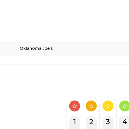
Oklahoma Joe's
1
2
3
4