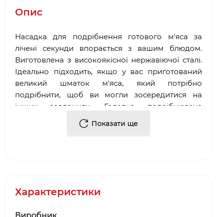
Опис
Насадка для подрібнення готового м'яса за
лічені секунди впорається з вашим блюдом.
Виготовлена з високоякісної нержавіючої сталі.
Ідеально підходить, якщо у вас приготований
великий шматок м'яса, який потрібно
подрібнити, щоб ви могли зосередитися на
інших завданнях. Головка подрібнювача
розбирається для очищення і зберігання.
Показати ще
Матеріал-Нержавіюча сталь.
Розміри в корорбке (ВхШхД) 18 х 35,5 х 4,5
см.
Вага, 0,6 кг.
Характеристики
Виробник