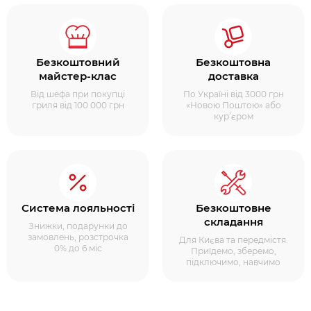
Безкоштовний
Безкоштовна
майстер-клас
доставка
Від шефа при покупці
По Україні від 3000 грн
гриля від 100 000 грн
«Новою Поштою» або
кур’єром
Система лояльності
Безкоштовне
складання
Знижки, подарунки до
замовлень, розстрочка
Для Києва та передмістя.
0% до 6 міс
Приїдемо, зберемо,
підключимо, навчимо