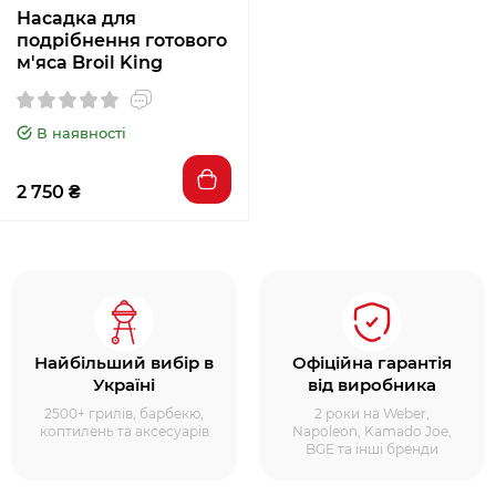
Насадка для
подрібнення готового
м'яса Broil King
В наявності
2 750 ₴
Найбільший вибір в
Офіційна гарантія
Україні
від виробника
2500+ грилів, барбекю,
2 роки на Weber,
коптилень та аксесуарів
Napoleon, Kamado Joe,
BGE та інші бренди