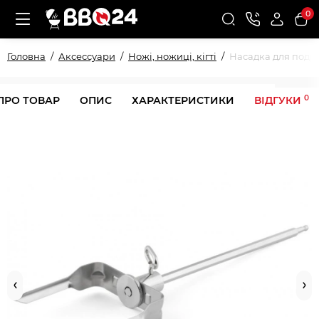
0
Головна
Аксессуари
Ножі, ножиці, кігті
Насадка для подрі
0
ПРО ТОВАР
ОПИС
ХАРАКТЕРИСТИКИ
ВІДГУКИ