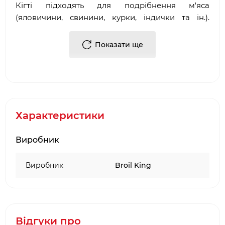
Кігті підходять для подрібнення м'яса
(яловичини, свинини, курки, індички та ін.).
Можна використовувати для змішування і
викладання салатів та інших продуктів. Легко
Показати ще
мити.
Матеріал: сталь
Колір: сталевий
Характеристики
Виробник
Виробник
Broil King
Відгуки про