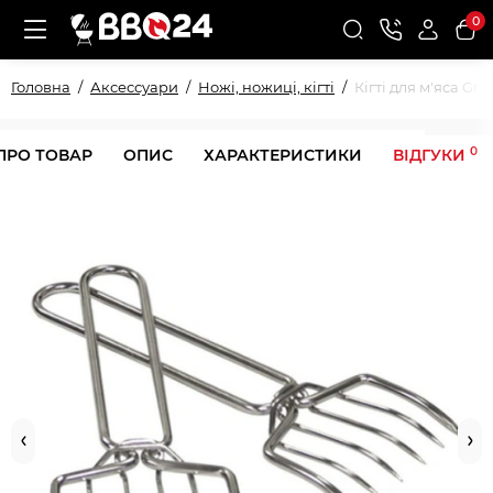
0
Головна
Аксессуари
Ножі, ножиці, кігті
Кігті для м'яса Gri
0
ПРО ТОВАР
ОПИС
ХАРАКТЕРИСТИКИ
ВІДГУКИ