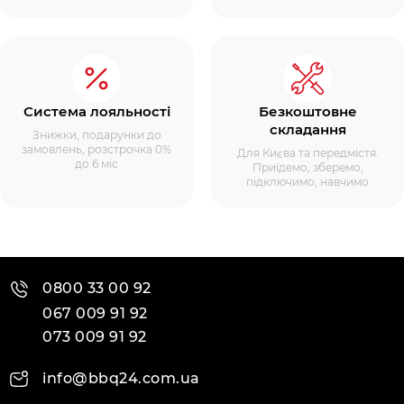
Система лояльності
Безкоштовне
складання
Знижки, подарунки до
замовлень, розстрочка 0%
Для Києва та передмістя.
до 6 міс
Приїдемо, зберемо,
підключимо, навчимо
0800 33 00 92
067 009 91 92
073 009 91 92
info@bbq24.com.ua