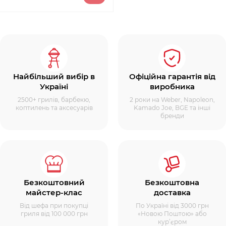
Найбільший вибір в
Офіційна гарантія від
Україні
виробника
2500+ грилів, барбекю,
2 роки на Weber, Napoleon,
коптилень та аксесуарів
Kamado Joe, BGE та інші
бренди
Безкоштовний
Безкоштовна
майстер-клас
доставка
Від шефа при покупці
По Україні від 3000 грн
гриля від 100 000 грн
«Новою Поштою» або
кур’єром