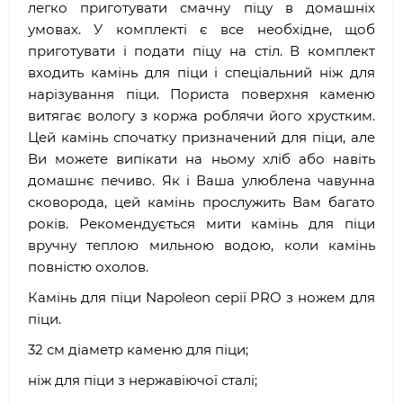
легко приготувати смачну піцу в домашніх
умовах. У комплекті є все необхідне, щоб
приготувати і подати піцу на стіл. В комплект
входить камінь для піци і спеціальний ніж для
нарізування піци. Пориста поверхня каменю
витягає вологу з коржа роблячи його хрустким.
Цей камінь спочатку призначений для піци, але
Ви можете випікати на ньому хліб або навіть
домашнє печиво. Як і Ваша улюблена чавунна
сковорода, цей камінь прослужить Вам багато
років. Рекомендується мити камінь для піци
вручну теплою мильною водою, коли камінь
повністю охолов.
Камінь для піци Napoleon серії PRO з ножем для
піци.
32 см діаметр каменю для піци;
ніж для піци з нержавіючої сталі;