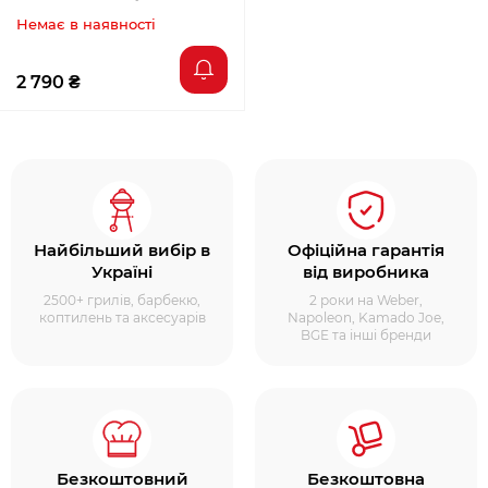
Немає в наявності
2 790 ₴
Найбільший вибір в
Офіційна гарантія
Україні
від виробника
2500+ грилів, барбекю,
2 роки на Weber,
коптилень та аксесуарів
Napoleon, Kamado Joe,
BGE та інші бренди
Безкоштовний
Безкоштовна