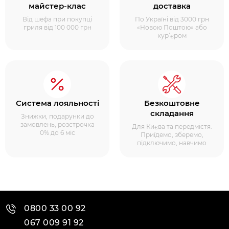
майстер-клас
доставка
Від шефа при покупці
По Україні від 3000 грн
гриля від 100 000 грн
«Новою Поштою» або
кур’єром
Система лояльності
Безкоштовне
складання
Знижки, подарунки до
замовлень, розстрочка
Для Києва та передмістя.
0% до 6 міс
Приїдемо, зберемо,
підключимо, навчимо
0800 33 00 92
067 009 91 92