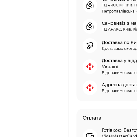
ТЦ 4ROOM, Київ, П
Петропавлівська, 
Самовивіз з ма
ТЦ АРАКС, Київ, Кі
Доставка по Ки
Доставимо сьогод
Доставка у від
Україні
Відправимо сього
Адресна доста
Відправимо сього
Оплата
Готівкою, Безго
Visa/MasterCard