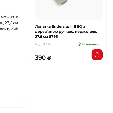
і можна в
, 27,6 см
Лопатка Enders для BBQ з
лектуючі/
дерев'яною ручкою, нерж.сталь,
27,6 см 8795
Код: 8795
В наявності
390 ₴