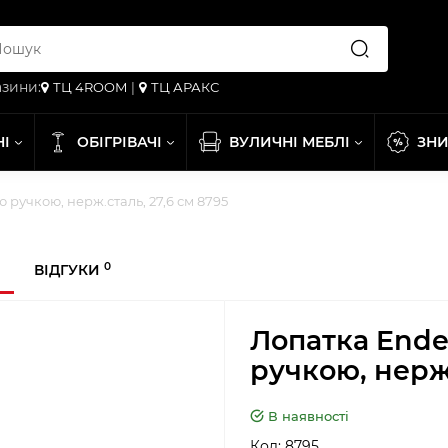
зини:
ТЦ 4ROOM
|
ТЦ АРАКС
НІ
ОБІГРІВАЧІ
ВУЛИЧНІ МЕБЛІ
ЗН
 ручкою, нерж.сталь, 27,6 см 8795
0
ВІДГУКИ
Лопатка Ende
ручкою, нерж.
В наявності
Код:
8795