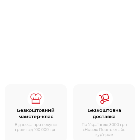
Безкоштовний
Безкоштовна
майстер-клас
доставка
Від шефа при покупці
По Україні від 3000 грн
гриля від 100 000 грн
«Новою Поштою» або
кур’єром