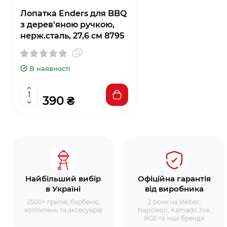
Лопатка Enders для BBQ
з дерев'яною ручкою,
нерж.сталь, 27,6 см 8795
В наявності
390 ₴
Найбільший вибір
Офіційна гарантія
в Україні
від виробника
2500+ грилів, барбекю,
2 роки на Weber,
коптилень та аксесуарів
Napoleon, Kamado Joe,
BGE та інші бренди