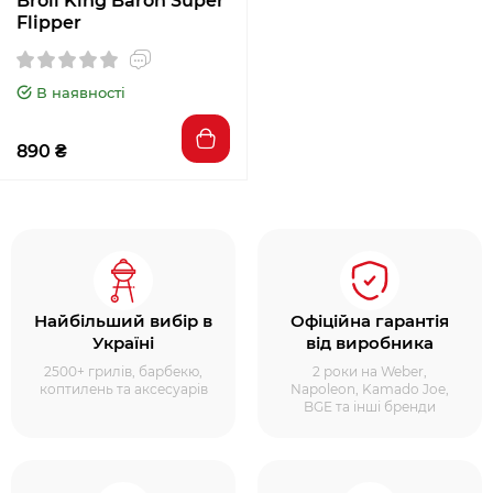
Broil King Baron Super
Flipper
В наявності
890 ₴
Найбільший вибір в
Офіційна гарантія
Україні
від виробника
2500+ грилів, барбекю,
2 роки на Weber,
коптилень та аксесуарів
Napoleon, Kamado Joe,
BGE та інші бренди