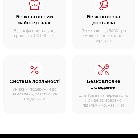
Безкоштовний
Безкоштовна
майстер-клас
доставка
Від шефа при покупці
По Україні від 3000 грн
гриля від 100 000 грн
«Новою Поштою» або
кур’єром
Система лояльності
Безкоштовне
складання
Знижки, подарунки до
замовлень, розстрочка
Для Києва та передмістя.
0% до 6 міс
Приїдемо, зберемо,
підключимо, навчимо