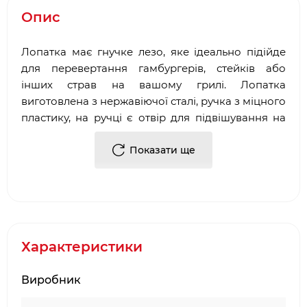
Опис
Лопатка має гнучке лезо, яке ідеально підійде
для перевертання гамбургерів, стейків або
інших страв на вашому грилі. Лопатка
виготовлена з нержавіючої сталі, ручка з міцного
пластику, на ручці є отвір для підвішування на
гачок.
Показати ще
Матеріал-Нержавіюча сталь, пластик.
Розміри ВхШхД, см-44,5 х 8,5 х 5,5.
Вага, кг-0,3.
Характеристики
Виробник