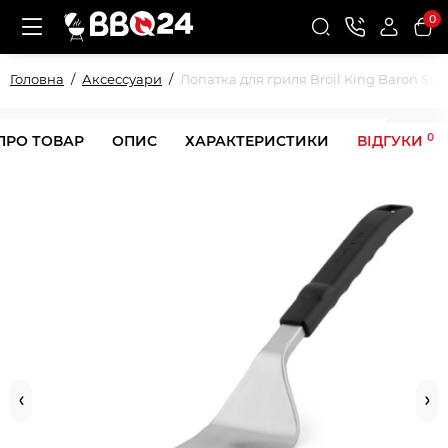
0
Головна
Аксессуари
Лопатка для гриля Broil King Baron Sup
0
ПРО ТОВАР
ОПИС
ХАРАКТЕРИСТИКИ
ВІДГУКИ