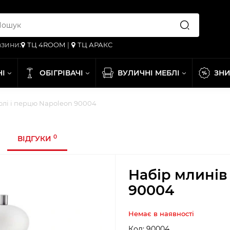
зини:
ТЦ 4ROOM
|
ТЦ АРАКС
НІ
ОБІГРІВАЧІ
ВУЛИЧНІ МЕБЛІ
ЗН
олі і перцю Napoleon 90004
0
ВІДГУКИ
Набір млинів
90004
Немає в наявності
Код:
90004