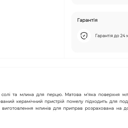
Гарантія
Гарантія до 24 
 солі та млина для перцю. Матова м'яка поверхня мл
ьований керамічний пристрій помелу підходить для по
ть виготовлення млинів для приправ розрахована на д