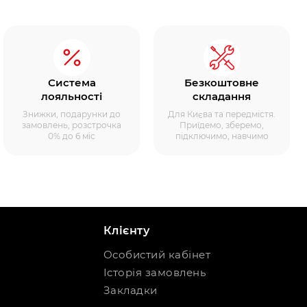
Система
Безкоштовне
лояльності
складання
Знижки, подарунки до
Для Києва та передмістя.
замовлень, розстрочка
Приїдемо, зберемо,
0% до 6 міс
підключимо, навчимо
Клієнту
Особистий кабінет
Історія замовлень
Закладки