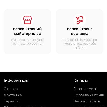
Безкоштовний
Безкоштовна
майстер-клас
доставка
Від шефа при покупці
По Україні від 3000 грн
гриля від 100 000 грн
«Новою Поштою» або
кур’єром
Інформація
Каталог
Оплата
Газові грилі
Доставка
Керамічні грилі
Гарантія
Вугільні грилі