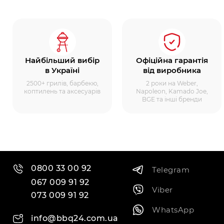
Найбільший вибір
Офіційна гарантія
в Україні
від виробника
2500+ грилів, барбекю,
2 роки на Weber,
коптилень та аксесуарів
Napoleon, Kamado Joe,
BGE та інші бренди
0800 33 00 92
Telegram
067 009 91 92
Viber
073 009 91 92
WhatsApp
info@bbq24.com.ua