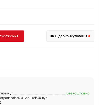
адходження
Відеоконсультація
газину
Безкоштовно
етропавлівська Борщагівка, вул.
6