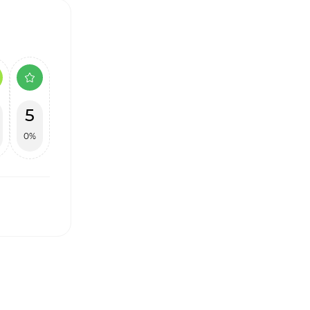
5
0%
І