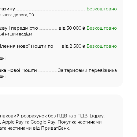
газину
Безкоштовно
льцева дорога, 110
єву і передмістю
від 30 000 ₴
Безкоштовно
ні нашим водієм
ділення Нової Пошти по
від 2 500 ₴
Безкоштовно
дні
вка Нової Пошти
За тарифами перевізника
дні
тівковий розрахунок без ПДВ та з ПДВ, Liqpay,
, Apple Pay та Google Pay, Покупка частинами
та частинами від ПриватБанк.