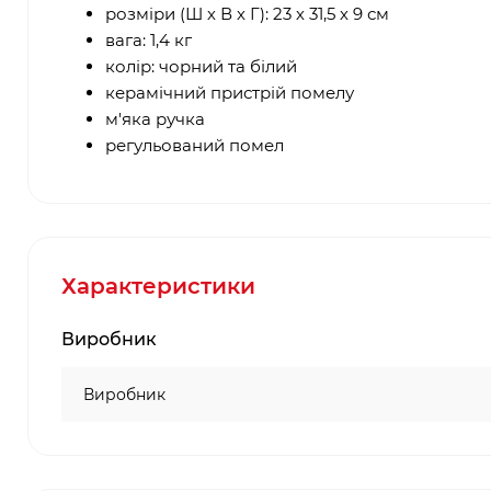
розміри (Ш х В х Г): 23 х 31,5 х 9 см
вага: 1,4 кг
колір: чорний та білий
керамічний пристрій помелу
м'яка ручка
регульований помел
Характеристики
Виробник
Виробник