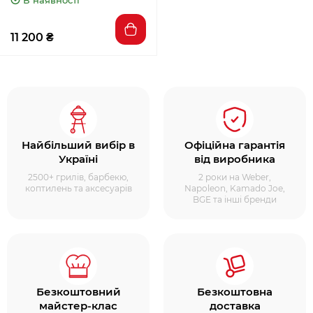
11 200 ₴
Найбільший вибір в
Офіційна гарантія
Україні
від виробника
2500+ грилів, барбекю,
2 роки на Weber,
коптилень та аксесуарів
Napoleon, Kamado Joe,
BGE та інші бренди
Безкоштовний
Безкоштовна
майстер-клас
доставка