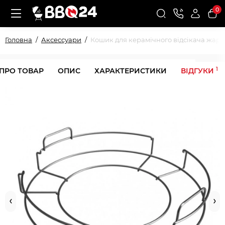
0
Головна
Аксессуари
Кошик для керамічного відсікача жару 
1
 ПРО ТОВАР
ОПИС
ХАРАКТЕРИСТИКИ
ВІДГУКИ