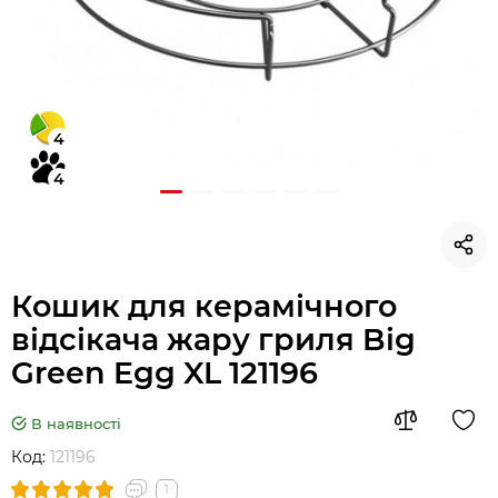
4
4
Кошик для керамічного
відсікача жару гриля Big
Green Egg XL 121196
В наявності
Код:
121196
1