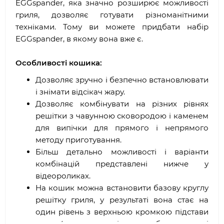
EGGspander, яка значно розширює можливості
гриля, дозволяє готувати різноманітними
техніками. Тому ви можете придбати набір
EGGspander, в якому вона вже є.
Особливості кошика:
Дозволяє зручно і безпечно встановлювати
і знімати відсікач жару.
Дозволяє комбінувати на різних рівнях
решітки з чавунною сковородою і каменем
для випічки для прямого і непрямого
методу приготування.
Більш детально можливості і варіанти
комбінацій представлені нижче у
відеороликах.
На кошик можна встановити базову круглу
решітку гриля, у результаті вона стає на
один рівень з верхньою кромкою підстави
гриля (спочатку решітка заглиблена в грилі