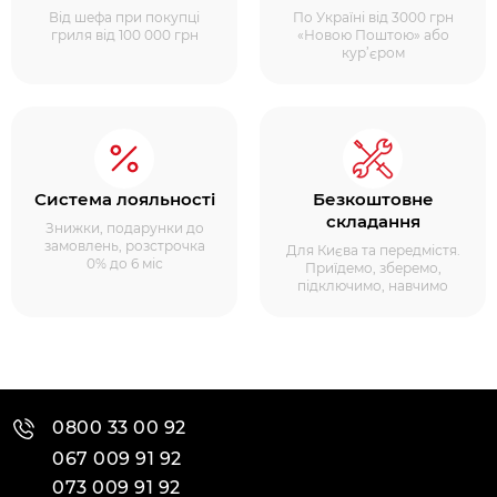
Від шефа при покупці
По Україні від 3000 грн
гриля від 100 000 грн
«Новою Поштою» або
кур’єром
Система лояльності
Безкоштовне
складання
Знижки, подарунки до
замовлень, розстрочка
Для Києва та передмістя.
0% до 6 міс
Приїдемо, зберемо,
підключимо, навчимо
0800 33 00 92
067 009 91 92
073 009 91 92