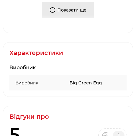
приблизно на 10 см). Це робить більш
Показати ще
зручним перевертання лопаткою або
щипцями багатьох інгредієнтів, особливо,
делікатних, таких, як овочі.
Купити Корзина для керамічного відсікача жару
Характеристики
гриля Big Green Egg XL 121196 від виробника в
Києві можна в наших фірмових салонах
Виробник
барбекю. Або, замовити Кошик для керамічного
відсікача жару гриля Big Green Egg XL 121196,
Виробник
Big Green Egg
через інтернет-магазин
bbq
24.
com
.
ua
. Фахівці
нашої компанії допоможуть підібрати необхідні
комплектуючі/аксесуари для барбекю.
Достоїнствами і перевагами нашої компанії, є:
Відгуки про
·
Багаторічний досвід роботи у сфері
5
продажу
аксесуарів для гриля
і барбекю
1