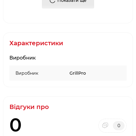
Показати ще
кришкою. Рекомендується додавати її на
розпечене вугілля або використовувати у
контейнері для копчення для контрольованого
димлення.
Тип: тріска для копчення.
Характеристики
Матеріал: натуральна горіхова деревина.
Призначення: яловичина, свинина,
баранина, птиця, ребра.
Виробник
Аромат: насичений, горіховий з пряними
нотками.
Виробник
GrillPro
Підходить для грилів і коптильних систем.
Використання: вугільні грилі та коптильні з
кришкою.
Відгуки про
0
0