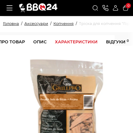
0
Головна
Аксессуари
Копчення
Тріска для копчення "Горіх
0
ПРО ТОВАР
ОПИС
ХАРАКТЕРИСТИКИ
ВІДГУКИ