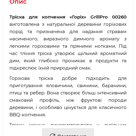
Опис
Тріска для копчення «Горіх» GrillPro 00260
виготовлена з натуральної деревини горіхових
порід та призначена для надання стравам
насиченого, виразного димного аромату з
легкими горіховими та пряними нотками. Під
час тління тріска утворює щільний ароматний
дим, який глибоко проникає в продукти та
підкреслює їхній природний смак.
Горіхова тріска добре підходить для
приготування яловичини, свинини, баранини,
птиці та ребер. Вона створює більш інтенсивний
смаковий профіль, ніж фруктові породи
деревини, і особливо цінується для класичного
BBQ-копчення.
Тріску можна використовувати у вугільних
грилях, коптильнях та гриль-системах із