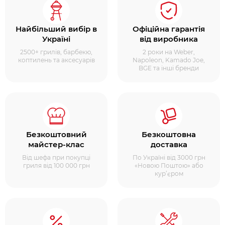
Найбільший вибір в
Офіційна гарантія
Україні
від виробника
2500+ грилів, барбекю,
2 роки на Weber,
коптилень та аксесуарів
Napoleon, Kamado Joe,
BGE та інші бренди
Безкоштовний
Безкоштовна
майстер-клас
доставка
Від шефа при покупці
По Україні від 3000 грн
гриля від 100 000 грн
«Новою Поштою» або
кур’єром