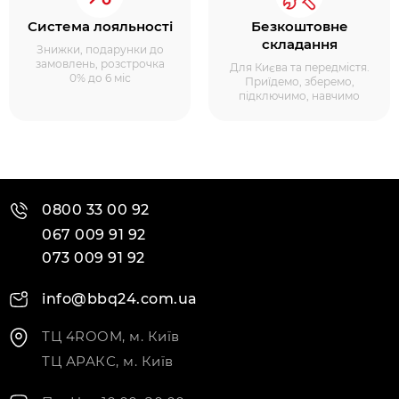
Система лояльності
Безкоштовне
складання
Знижки, подарунки до
замовлень, розстрочка
Для Києва та передмістя.
0% до 6 міс
Приїдемо, зберемо,
підключимо, навчимо
0800 33 00 92
067 009 91 92
073 009 91 92
info@bbq24.com.ua
ТЦ 4ROOM, м. Київ
ТЦ АРАКС, м. Київ