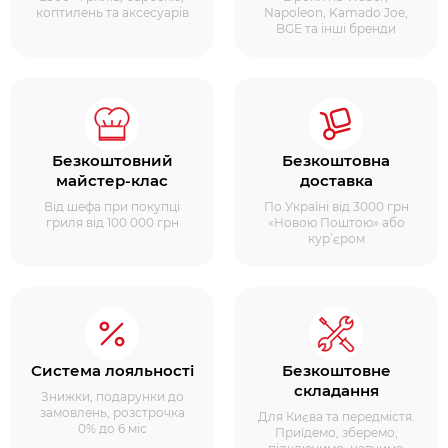
коптилень та аксесуарів
Napoleon, Kamado Joe,
BGE та інші бренди
Безкоштовний
Безкоштовна
майстер-клас
доставка
Від шефа при покупці
По Україні від 3000 грн
гриля від 100 000 грн
«Новою Поштою» або
кур’єром
Система лояльності
Безкоштовне
складання
Знижки, подарунки до
замовлень, розстрочка
Для Києва та передмістя.
0% до 6 міс
Приїдемо, зберемо,