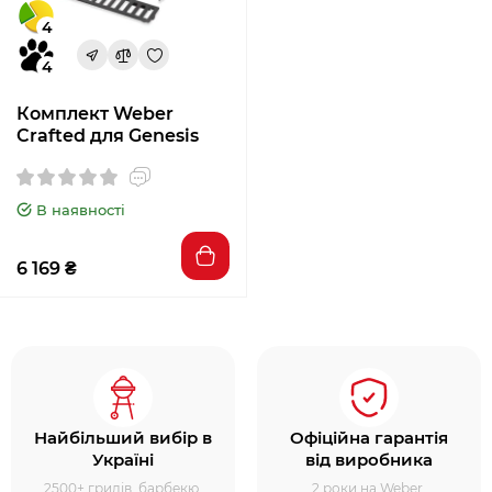
4
4
Комплект Weber
Crafted для Genesis
В наявності
6 169 ₴
Найбільший вибір в
Офіційна гарантія
Україні
від виробника
2500+ грилів, барбекю,
2 роки на Weber,