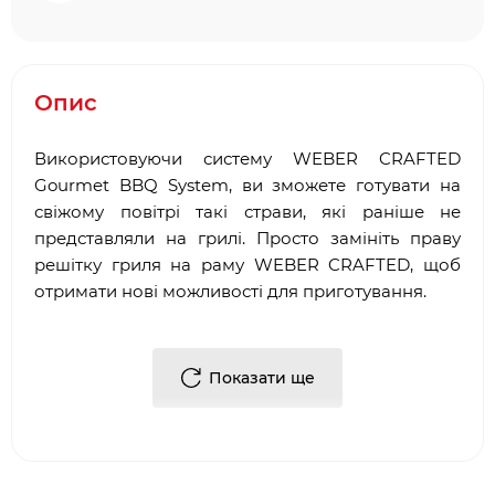
Опис
Використовуючи систему WEBER CRAFTED
Gourmet BBQ System, ви зможете готувати на
свіжому повітрі такі страви, які раніше не
представляли на грилі. Просто замініть праву
решітку гриля на раму WEBER CRAFTED, щоб
отримати нові можливості для приготування.
Цей комплект знадобиться для
використання аксесуарів WEBER CRAFTED
Показати ще
Розташовується під правою решіткою для
приготування, коли гриль не
використовується
Переконайтеся, що гриль сумісний з