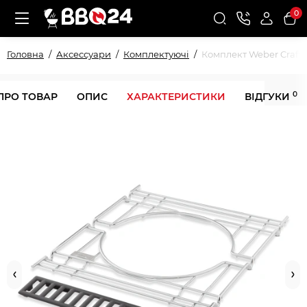
0
Головна
Аксессуари
Комплектуючі
Комплект Weber Crafte
0
ПРО ТОВАР
ОПИС
ХАРАКТЕРИСТИКИ
ВІДГУКИ