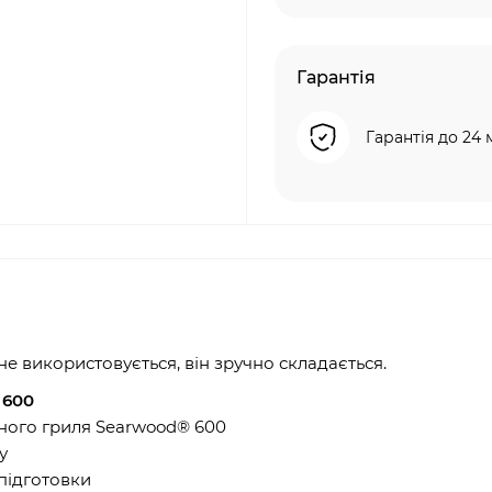
Гарантія
Гарантія до 24 
не використовується, він зручно складається.
 600
тного гриля Searwood® 600
у
 підготовки