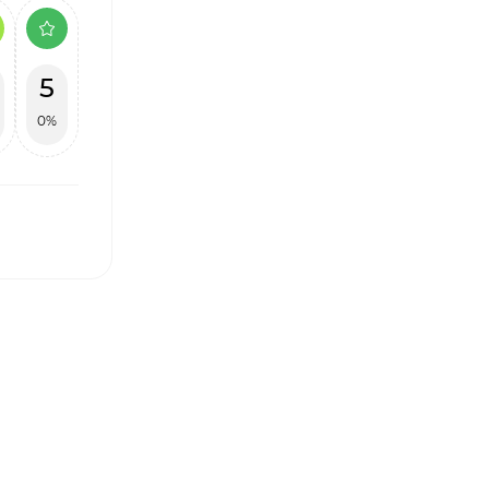
5
0%
І