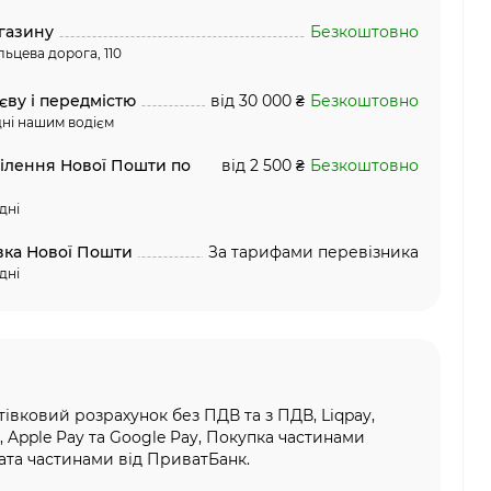
газину
Безкоштовно
льцева дорога, 110
єву і передмістю
від 30 000 ₴
Безкоштовно
ні нашим водієм
ділення Нової Пошти по
від 2 500 ₴
Безкоштовно
дні
вка Нової Пошти
За тарифами перевізника
дні
тівковий розрахунок без ПДВ та з ПДВ, Liqpay,
, Apple Pay та Google Pay, Покупка частинами
та частинами від ПриватБанк.