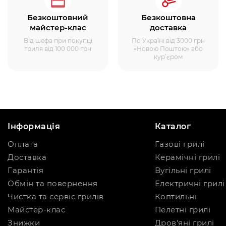
Безкоштовний
Безкоштовна
майстер-клас
доставка
Від шефа при покупці
По Україні від 3000 грн
гриля від 100 000 грн
«Новою Поштою» або
кур’єром
Інформація
Каталог
Оплата
Газові грилі
Доставка
Керамічні грилі
Гарантія
Вугільні грилі
Обмін та повернення
Електричні грилі
Чистка та сервіс грилів
Коптильні
Майстер-клас
Пелетні грилі
Знижки
Дров'яні грилі