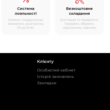
Система
Безкоштовне
лояльності
складання
Знижки, подарунки до
Для Києва та передмістя.
замовлень, розстрочка
Приїдемо, зберемо,
0% до 6 міс
підключимо, навчимо
Клієнту
Особистий кабінет
Історія замовлень
Закладки