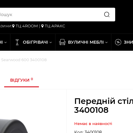
зини:
ТЦ 4ROOM
|
ТЦ АРАКС
НІ
ОБІГРІВАЧІ
ВУЛИЧНІ МЕБЛІ
ЗН
r Searwood 600 3400108
0
ВІДГУКИ
Передній сті
3400108
Немає в наявності
Код:
3400108