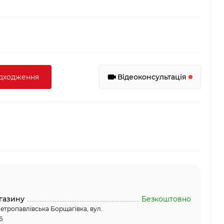
адходження
Відеоконсультація
газину
Безкоштовно
етропавлівська Борщагівка, вул.
6