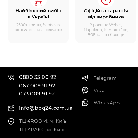
Найбільший вибір
Офіційна гарантія
в Україні
від виробника
2500+ грилів, барбекю,
2 роки на Weber,
коптилень та аксесуарів
Napoleon, Kamado Joe,
BGE та інші бренди
0800 33 00 92
Telegram
067 009 91 92
Viber
073 009 91 92
WhatsApp
info@bbq24.com.ua
ТЦ 4ROOM, м. Київ
ТЦ АРАКС, м. Київ