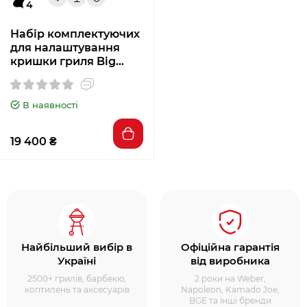
4
Набір комплектуючих
для налаштування
кришки гриля Big
Green Egg L 117984
В наявності
19 400 ₴
Найбільший вибір в
Офіційна гарантія
Україні
від виробника
2500+ грилів, барбекю,
2 роки на Weber,
коптилень та аксесуарів
Napoleon, Kamado Joe,
BGE та інші бренди