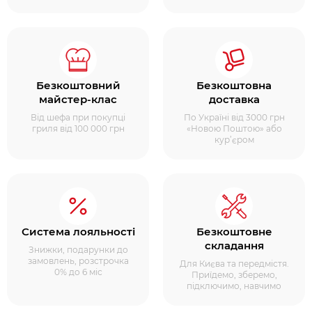
Безкоштовний
Безкоштовна
майстер-клас
доставка
Від шефа при покупці
По Україні від 3000 грн
гриля від 100 000 грн
«Новою Поштою» або
кур’єром
Система лояльності
Безкоштовне
складання
Знижки, подарунки до
замовлень, розстрочка
Для Києва та передмістя.
0% до 6 міс
Приїдемо, зберемо,
підключимо, навчимо