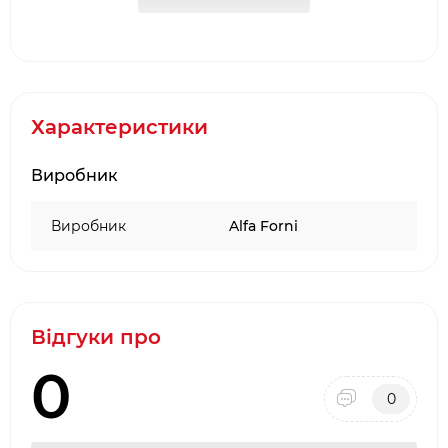
Повністю готовий до використання
2 кишені для зберігання лопат догори
дном
4 отвори для зберігання лопат за ручку
Відсік для дров або сміттєвого контейнера
Характеристики
Оснащений колесами
2 прорізи для зручного підняття
Виробник
Виробник
Alfa Forni
Відгуки про
0
0