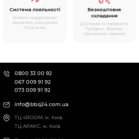
Система лояльності
Безкоштовне
складання
Знижки, подарунки до
замовлень, розстрочка
Для Києва та передмістя.
0% до 6 міс
Приїдемо, зберемо,
підключимо, навчимо
0800 33 00 92
067 009 91 92
073 009 91 92
info@bbq24.com.ua
ТЦ 4ROOM, м. Київ
ТЦ АРАКС, м. Київ