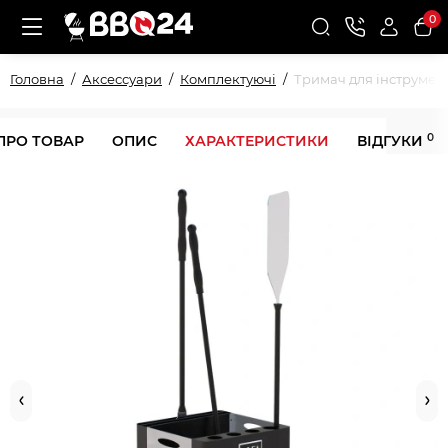
0
Головна
Аксессуари
Комплектуючі
Тримач для інструменті
0
ПРО ТОВАР
ОПИС
ХАРАКТЕРИСТИКИ
ВІДГУКИ