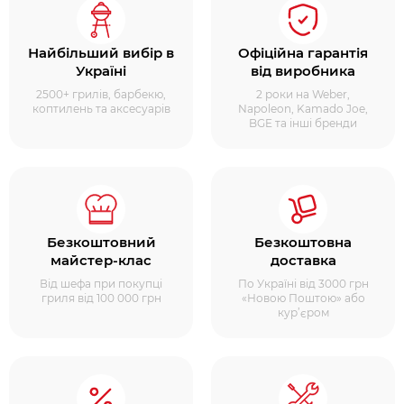
Найбільший вибір в
Офіційна гарантія
Україні
від виробника
2500+ грилів, барбекю,
2 роки на Weber,
коптилень та аксесуарів
Napoleon, Kamado Joe,
BGE та інші бренди
Безкоштовний
Безкоштовна
майстер-клас
доставка
Від шефа при покупці
По Україні від 3000 грн
гриля від 100 000 грн
«Новою Поштою» або
кур’єром