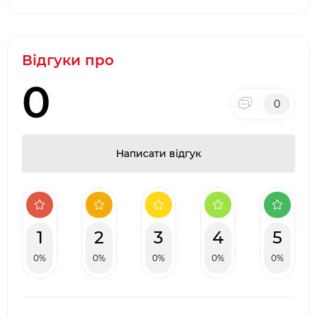
·
Довгострокова гарантія від виробника
·
Два фірмових салони барбекю в місті Києві:
ТЦ Аракс, ТЦ 4
Room
Відгуки про
·
Наявність товару на складі виробника в
0
Києві
0
Написати відгук
1
2
3
4
5
0%
0%
0%
0%
0%