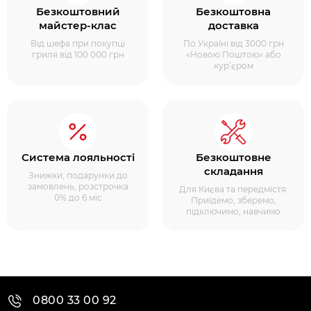
Безкоштовний
Безкоштовна
майстер-клас
доставка
Від шефа при покупці
По Україні від 3000 грн
гриля від 100 000 грн
«Новою Поштою» або
кур’єром
Система лояльності
Безкоштовне
складання
Знижки, подарунки до
замовлень, розстрочка
Для Києва та передмістя.
0% до 6 міс
Приїдемо, зберемо,
підключимо, навчимо
0800 33 00 92