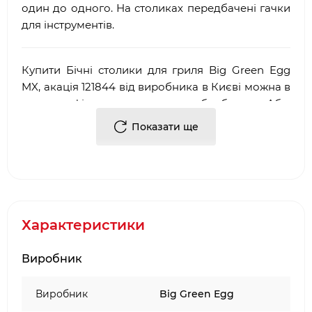
один до одного. На столиках передбачені гачки
для інструментів.
Купити Бічні столики для гриля Big Green Egg
MX, акація 121844 від виробника в Києві можна в
наших фірмових салонах барбекю. Або,
замовити Бічні столики для гриля Big Green Egg
Показати ще
MX, акація 121844, через інтернет-
магазин
bbq
24.
com
.
ua
. Фахівці нашої компанії
допоможуть підібрати необхідні комплектуючі/
аксесуари для барбекю.
Достоїнствами і перевагами нашої компанії, є:
Характеристики
·
Багаторічний досвід роботи у сфері
продажу
аксесуарів для гриля
і барбекю
Виробник
·
Офіційний партнер і представник
Big Green
Egg
Виробник
Big Green Egg