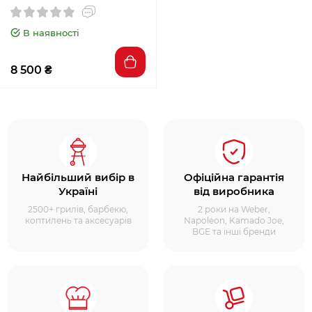
В наявності
8 500 ₴
Найбільший вибір в
Офіційна гарантія
Україні
від виробника
2500+ грилів, барбекю,
2 роки на Weber,
коптилень та аксесуарів
Napoleon, Kamado Joe,
BGE та інші бренди