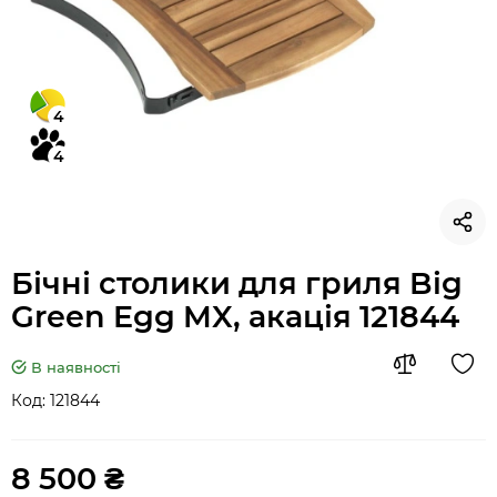
4
4
Бічні столики для гриля Big
Green Egg MX, акація 121844
В наявності
Код:
121844
8 500 ₴