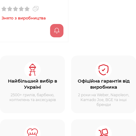
Знято з виробництва
Найбільший вибір в
Офіційна гарантія від
Україні
виробника
2500+ грилів, барбекю,
2 роки на Weber, Napoleon,
коптилень та аксесуарів
Kamado Joe, BGE та інші
бренди