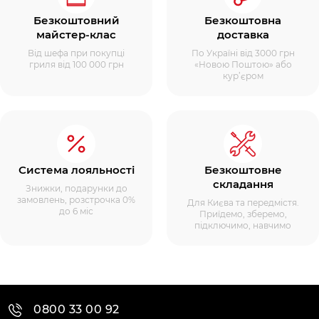
Безкоштовний
Безкоштовна
майстер-клас
доставка
Від шефа при покупці
По Україні від 3000 грн
гриля від 100 000 грн
«Новою Поштою» або
кур’єром
Система лояльності
Безкоштовне
складання
Знижки, подарунки до
замовлень, розстрочка 0%
Для Києва та передмістя.
до 6 міс
Приїдемо, зберемо,
підключимо, навчимо
0800 33 00 92