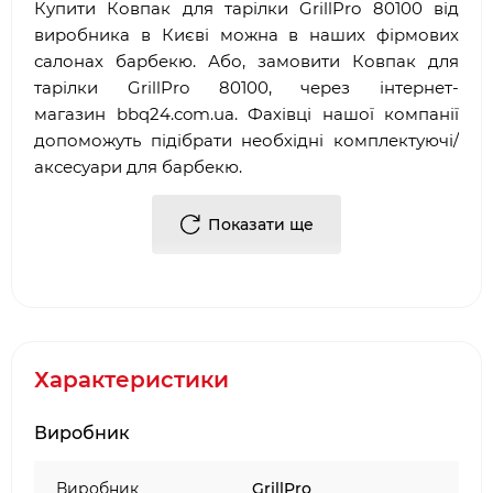
Купити Ковпак для тарілки GrillPro 80100 від
виробника в Києві можна в наших фірмових
салонах барбекю. Або, замовити Ковпак для
тарілки GrillPro 80100, через інтернет-
магазин
bbq
24.
com
.
ua
. Фахівці нашої компанії
допоможуть підібрати необхідні комплектуючі/
аксесуари для барбекю.
Достоїнствами і перевагами нашої компанії, є:
Показати ще
·
Багаторічний досвід роботи у сфері
продажу
аксесуарів для гриля
і барбекю
·
Офіційний партнер і представник GrillPro
·
Довгострокова гарантія від виробника
Характеристики
·
Два фірмових салони барбекю в місті Києві:
ТЦ Аракс, ТЦ 4
Room
Виробник
·
Наявність товару на складі виробника в
Києві
Виробник
GrillPro