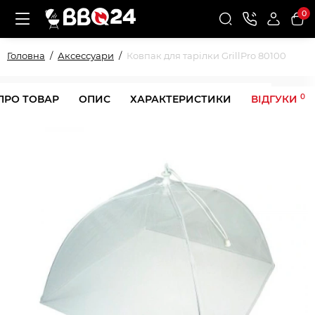
0
Головна
Аксессуари
Ковпак для тарілки GrillPro 80100
0
ПРО ТОВАР
ОПИС
ХАРАКТЕРИСТИКИ
ВІДГУКИ