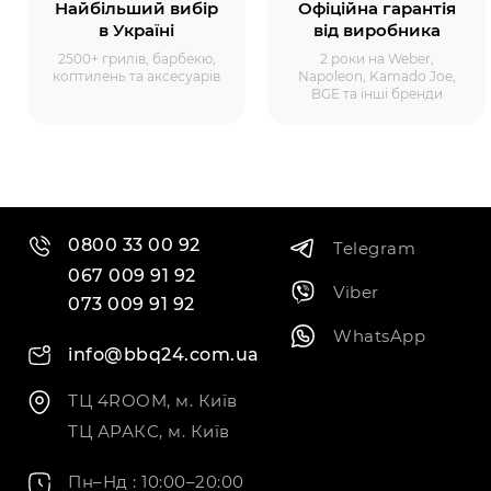
Найбільший вибір
Офіційна гарантія
в Україні
від виробника
2500+ грилів, барбекю,
2 роки на Weber,
коптилень та аксесуарів
Napoleon, Kamado Joe,
BGE та інші бренди
0800 33 00 92
Telegram
067 009 91 92
Viber
073 009 91 92
WhatsApp
info@bbq24.com.ua
ТЦ 4ROOM, м. Київ
ТЦ АРАКС, м. Київ
Пн–Нд : 10:00–20:00