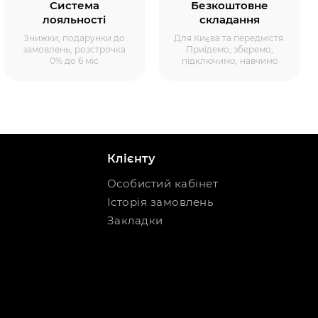
Система
Безкоштовне
лояльності
складання
Знижки, подарунки до
Для Києва та передмістя.
замовлень, розстрочка
Приїдемо, зберемо,
0% до 6 міс
підключимо, навчимо
Клієнту
Особистий кабінет
Історія замовлень
Закладки