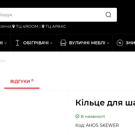
зини:
ТЦ 4ROOM
|
ТЦ АРАКС
НІ
ОБІГРІВАЧІ
ВУЛИЧНІ МЕБЛІ
ЗН
 см
0
ВІДГУКИ
Кільце для ш
В наявності
Код:
AHOS SKEWER