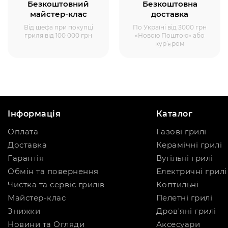
Безкоштовний
Безкоштовна
майстер-клас
доставка
Від шефа при покупці
По Україні від 3000 грн
гриля від 100 000 грн
«Новою Поштою» або
кур’єром
Інформація
Каталог
Оплата
Газові грилі
Доставка
Керамічні грилі
Гарантія
Вугільні грилі
Обмін та повернення
Електричні грилі
Чистка та сервіс грилів
Коптильні
Майстер-клас
Пелетні грилі
Знижки
Дров'яні грилі
Новини та Огляди
Аксесуари