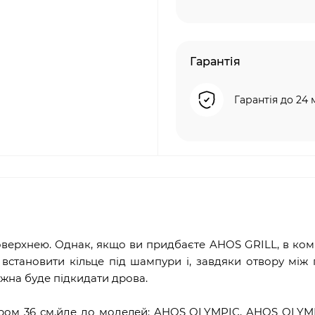
Гарантія
Гарантія до 24 
верхнею. Однак, якщо ви придбаєте AHOS GRILL, в ком
 встановити кільце під шампури і, завдяки отвору між 
жна буде підкидати дрова.
ром 36 см.йде до моделей: AHOS OLYMPIC, AHOS OLYM